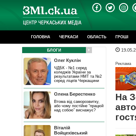
ГОЛОВНА
ЧЕРКАСИ
ОБЛАСТЬ
ГРОШІ
19.05.2
БЛОГИ
Олег Куклін
Реклама
ЧДБК - №1 серед
коледжів України за
результатами НМТ та №2
серед ліцеїв Черкащини
Олена Берестенко
На З
Втома від саморозвитку,
авто
або чому постійне “працюй
над собою” виснажує?
гост
Віталій
Войцехівський