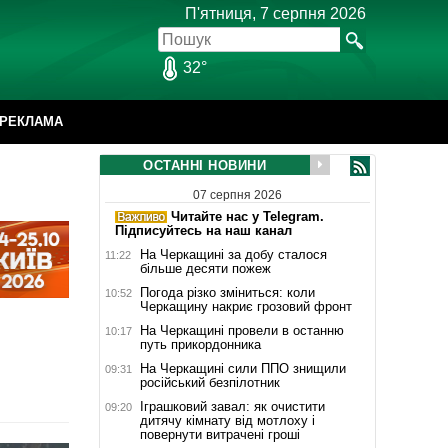
П'ятниця, 7 серпня 2026
32°
РЕКЛАМА
ОСТАННІ НОВИНИ
07 серпня 2026
Читайте нас у Telegram.
Підписуйтесь на наш канал
На Черкащині за добу сталося
11:22
більше десяти пожеж
Погода різко зміниться: коли
10:52
Черкащину накриє грозовий фронт
На Черкащині провели в останню
10:17
путь прикордонника
На Черкащині сили ППО знищили
09:31
російський безпілотник
Іграшковий завал: як очистити
09:20
дитячу кімнату від мотлоху і
повернути витрачені гроші