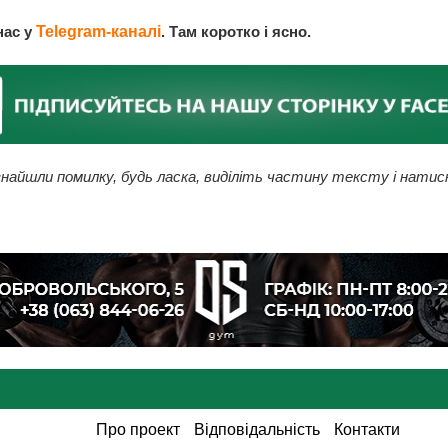
нас у
Telegram-каналі
. Там коротко і ясно.
найшли помилку, будь ласка, виділіть частину тексту і натис
Про проект
Відповідальність
Контакти