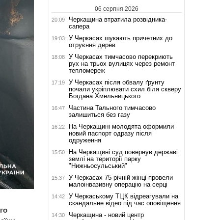
06 серпня 2026
Черкащина втратила розвідника-
20:09
сапера
У Черкасах шукають причетних до
19:03
отруєння дерев
У Черкасах тимчасово перекриють
18:08
рух на трьох вулицях через ремонт
тепломереж
У Черкасах після обвалу ґрунту
17:19
почали укріплювати схил біля скверу
Богдана Хмельницького
Частина Тального тимчасово
16:47
залишиться без газу
На Черкащині молодята оформили
16:22
новий паспорт одразу після
одруження
На Черкащині суд повернув державі
15:50
землі на території парку
"Нижньосульський"
У Черкасах 75-річній жінці провели
15:37
малоінвазивну операцію на серці
У Черкаському ТЦК відреагували на
14:42
скандальне відео під час оповіщення
го
Черкащина - новий центр
14:30