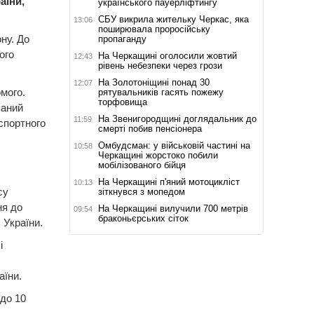
аїни,
українського пауерліфтингу
СБУ викрила жительку Черкас, яка
13:06
поширювала проросійську
ну. До
пропаганду
ого
На Черкащині оголосили жовтий
12:43
рівень небезпеки через грози
На Золотоніщині понад 30
12:07
мого.
рятувальників гасять пожежу
торфовища
ваний
На Звенигородщині доглядальник до
11:59
спортного
смерті побив пенсіонера
Омбудсман: у військовій частині на
10:58
Черкащині жорстоко побили
мобілізованого бійця
На Черкащині п'яний мотоцикліст
10:13
су
зіткнувся з мопедом
ня до
На Черкащині вилучили 700 метрів
09:54
браконьєрських сіток
 України.
і
аїни.
 до 10