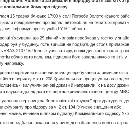
і підпалив. Чоловіка затримали в порядку статті 208 КПК Укр
же повідомили йому про підозру.
лася 15 травня близько 17:00 у селі Погреби Золотоніського райо
адійшло повідомлення про підпал автомобіля на території приватн
іння, інформує пресслужба ГУ НП області.
онці зʼясували, що 29-річний чоловік перебував у гостях у знайо
одар був у будинку, гість вийшов на подвір’я, де стояв припарко
ь «ВАЗ-21074». Чоловік узяв сокиру, пошкодив капот і скло тран
 потім облив авто пальним, підпалив його запальничкою та втік у
у напрямку.
ронці оперативно встановили місцеперебування зловмисника та
 його в порядку статті 208 Кримінального процесуального кодек
Поліцейські вилучили речові докази й направили їх на досліджен
го науково-дослідного експертно-криміналістичного центру МВС
уального керівництва Золотоніської окружної прокуратури слідч
и фігуранту про підозру за ч. 2 ст. 194 (Умисне знищення або
ня майна, вчинене шляхом підпалу) Кримінального кодексу Укр
татті передбачає покарання у вигляді позбавлення волі на строк