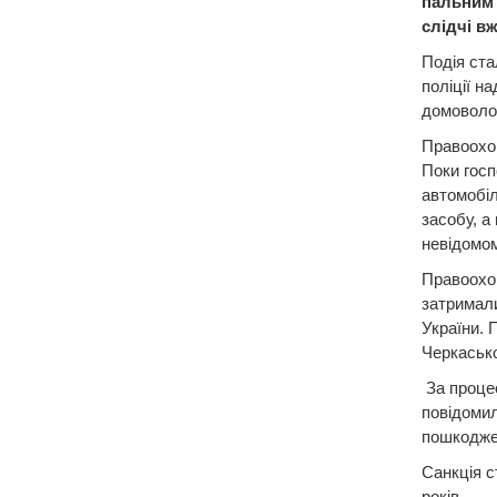
пальним 
слідчі в
Подія ста
поліції н
домоволод
Правоохор
Поки госп
автомобіл
засобу, а
невідомом
Правоохо
затримали
України. 
Черкасько
За процес
повідомил
пошкоджен
Санкція с
років.