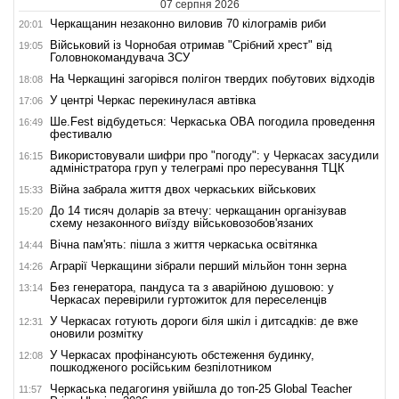
07 серпня 2026
Черкащанин незаконно виловив 70 кілограмів риби
20:01
Військовий із Чорнобая отримав "Срібний хрест" від
19:05
Головнокомандувача ЗСУ
На Черкащині загорівся полігон твердих побутових відходів
18:08
У центрі Черкас перекинулася автівка
17:06
Ше.Fest відбудеться: Черкаська ОВА погодила проведення
16:49
фестивалю
Використовували шифри про "погоду": у Черкасах засудили
16:15
адміністратора груп у телеграмі про пересування ТЦК
Війна забрала життя двох черкаських військових
15:33
До 14 тисяч доларів за втечу: черкащанин організував
15:20
схему незаконного виїзду військовозобов'язаних
Вічна пам'ять: пішла з життя черкаська освітянка
14:44
Аграрії Черкащини зібрали перший мільйон тонн зерна
14:26
Без генератора, пандуса та з аварійною душовою: у
13:14
Черкасах перевірили гуртожиток для переселенців
У Черкасах готують дороги біля шкіл і дитсадків: де вже
12:31
оновили розмітку
У Черкасах профінансують обстеження будинку,
12:08
пошкодженого російським безпілотником
Черкаська педагогиня увійшла до топ-25 Global Teacher
11:57