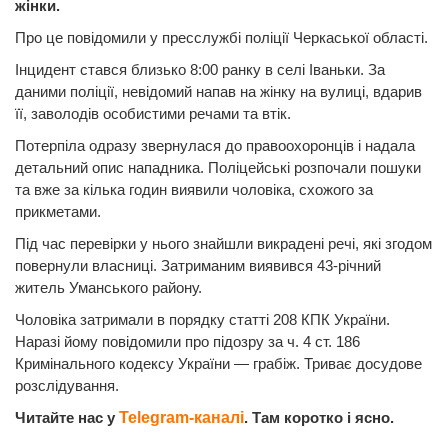
жінки.
Про це повідомили у пресслужбі поліції Черкаської області.
Інцидент стався близько 8:00 ранку в селі Іваньки. За
даними поліції, невідомий напав на жінку на вулиці, вдарив
її, заволодів особистими речами та втік.
Потерпіла одразу звернулася до правоохоронців і надала
детальний опис нападника. Поліцейські розпочали пошуки
та вже за кілька годин виявили чоловіка, схожого за
прикметами.
Під час перевірки у нього знайшли викрадені речі, які згодом
повернули власниці. Затриманим виявився 43-річний
житель Уманського району.
Чоловіка затримали в порядку статті 208 КПК України.
Наразі йому повідомили про підозру за ч. 4 ст. 186
Кримінального кодексу України — грабіж. Триває досудове
розслідування.
Читайте нас у
Telegram-каналі
. Там коротко і ясно.