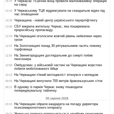
У Черкасах 75-річній жінці провели малоінвазивну операцію
15:37
на серці
У Черкаському ТЦК відреагували на скандальне відео під
14:42
час оповіщення
Черкащина - новий центр українського пауерліфтингу
14:30
СБУ викрила жительку Черкас, яка поширювала
13:06
проросійську пропаганду
На Черкащині оголосили жовтий рівень небезпеки через
12:43
грози
На Золотоніщині понад 30 рятувальників гасять пожежу
12:07
торфовища
На Звенигородщині доглядальник до смерті побив
11:59
пенсіонера
Омбудсман: у військовій частині на Черкащині жорстоко
10:58
побили мобілізованого бійця
На Черкащині п'яний мотоцикліст зіткнувся з мопедом
10:13
На Черкащині вилучили 700 метрів браконьєрських сіток
09:54
В одному із парків Черкас знову пошкодили
09:11
попереджувальну табличку
05 серпня 2026
На Черкащині обрали кандидата на посаду директора
20:15
психоневрологічного інтернату
Уманська громада попрощається із загиблим захисником
19:22