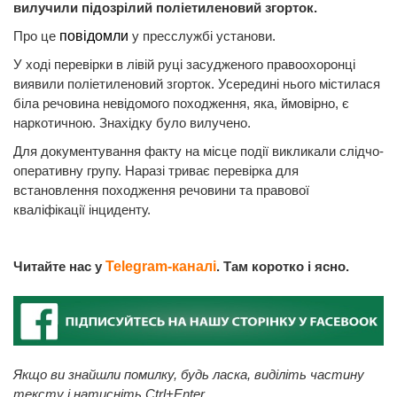
вилучили підозрілий поліетиленовий згорток.
Про це
повідомли
у пресслужбі установи.
У ході перевірки в лівій руці засудженого правоохоронці
виявили поліетиленовий згорток. Усередині нього містилася
біла речовина невідомого походження, яка, ймовірно, є
наркотичною. Знахідку було вилучено.
Для документування факту на місце події викликали слідчо-
оперативну групу. Наразі триває перевірка для
встановлення походження речовини та правової
кваліфікації інциденту.
Читайте нас у
Telegram-каналі
. Там коротко і ясно.
Якщо ви знайшли помилку, будь ласка, виділіть частину
тексту і натисніть Ctrl+Enter