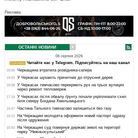
Реклама
ОСТАННІ НОВИНИ
06 серпня 2026
Читайте нас у Telegram. Підписуйтесь на наш канал
Черкащина втратила розвідника-сапера
20:09
У Черкасах шукають причетних до отруєння дерев
19:03
У Черкасах тимчасово перекриють рух на трьох вулицях
18:08
через ремонт тепломереж
У Черкасах після обвалу ґрунту почали укріплювати схил
17:19
біля скверу Богдана Хмельницького
Частина Тального тимчасово залишиться без газу
16:47
На Черкащині молодята оформили новий паспорт одразу
16:22
після одруження
На Черкащині суд повернув державі землі на території
15:50
парку "Нижньосульський"