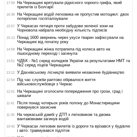
На Черкащині врятували рідкісного чорного грифа, який
17:09
прилетів із Болгарії
На Черкащині водій легковика не пропустив мотоцикл: двох
16:38
потерпілих госпіталізували
У Черкасах петиція проти забудови зеленої зони на
15:57
Чорновола набрала необхідну кількість підписів
Понад 1600 звернень через укуси тварин зафіксували на
15:13
Черкащині від початку року
На Черкащині жінка потрапила під колеса авто на
14:58
пішохідному переході і загинула
ЧДБК - №1 серед коледжів України за результатами НМТ та
13:51
№2 серед ліцеїв Черкащини
У Дахнівському лісництві виявили незаконне будівництво
13:12
Під час служби раптово обірвалося життя
12:54
військовослужбовця з Черкас
На Черкащині оголосили попередження про грози, град і
12:01
шквали
Після понад чотирьох років полону до Монастирищини
11:41
повернувся захисник
На черкаській дамбі у ДТП з легковиком та двома
11:30
вантажівками загинув водій
У Черкасах легковик вилетів із дороги та врізався у будівлю
10:42
і авто: травмувався підліток