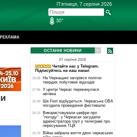
П'ятниця, 7 серпня 2026
30°
РЕКЛАМА
ОСТАННІ НОВИНИ
07 серпня 2026
Читайте нас у Telegram.
Підписуйтесь на наш канал
На Черкащині загорівся полігон
18:08
твердих побутових відходів
У центрі Черкас перекинулася
17:06
автівка
ли
Ше.Fest відбудеться: Черкаська ОВА
16:49
погодила проведення фестивалю
Використовували шифри про
16:15
"погоду": у Черкасах засудили
адміністратора груп у телеграмі про
пересування ТЦК
Війна забрала життя двох черкаських
15:33