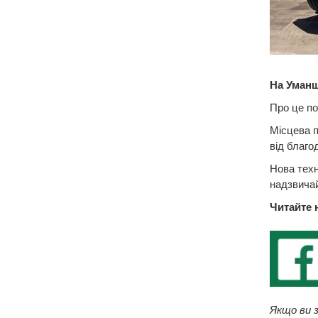
На Уманщ
Про це по
Місцева 
від благо
Нова техн
надзвичай
Читайте 
Якщо ви з