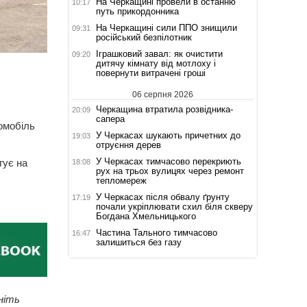
На Черкащині провели в останню
10:17
путь прикордонника
На Черкащині сили ППО знищили
09:31
російський безпілотник
Іграшковий завал: як очистити
09:20
дитячу кімнату від мотлоху і
повернути витрачені гроші
06 серпня 2026
Черкащина втратила розвідника-
20:09
сапера
омобіль
У Черкасах шукають причетних до
19:03
отруєння дерев
У Черкасах тимчасово перекриють
гує на
18:08
рух на трьох вулицях через ремонт
тепломереж
У Черкасах після обвалу ґрунту
17:19
почали укріплювати схил біля скверу
Богдана Хмельницького
Частина Тального тимчасово
16:47
залишиться без газу
ніть