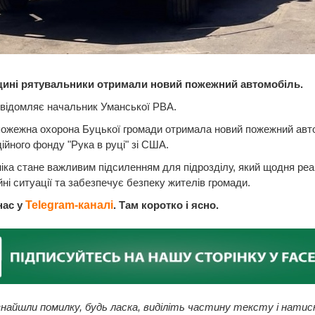
ині рятувальники отримали новий пожежний автомобіль.
відомляє начальник Уманської РВА.
пожежна охорона Буцької громади отримала новий пожежний авт
дійного фонду "Рука в руці" зі США.
іка стане важливим підсиленням для підрозділу, який щодня реа
ні ситуації та забезпечує безпеку жителів громади.
нас у
Telegram-каналі
. Там коротко і ясно.
найшли помилку, будь ласка, виділіть частину тексту і натис