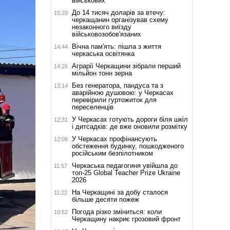
військових
До 14 тисяч доларів за втечу:
15:20
черкащанин організував схему
незаконного виїзду
військовозобов'язаних
Вічна пам'ять: пішла з життя
14:44
черкаська освітянка
Аграрії Черкащини зібрали перший
14:26
мільйон тонн зерна
Без генератора, пандуса та з
13:14
аварійною душовою: у Черкасах
перевірили гуртожиток для
переселенців
У Черкасах готують дороги біля шкіл
12:31
і дитсадків: де вже оновили розмітку
У Черкасах профінансують
12:08
обстеження будинку, пошкодженого
російським безпілотником
Черкаська педагогиня увійшла до
11:57
топ-25 Global Teacher Prize Ukraine
2026
На Черкащині за добу сталося
11:22
більше десяти пожеж
Погода різко зміниться: коли
10:52
Черкащину накриє грозовий фронт