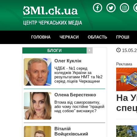
ГОЛОВНА
ЧЕРКАСИ
ОБЛАСТЬ
ГРОШІ
15.05.2
БЛОГИ
Олег Куклін
Реклама
ЧДБК - №1 серед
коледжів України за
результатами НМТ та №2
серед ліцеїв Черкащини
Олена Берестенко
На 
Втома від саморозвитку,
спец
або чому постійне “працюй
над собою” виснажує?
Віталій
Войцехівський