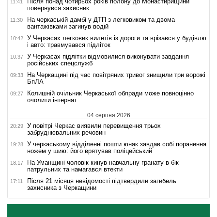
Після понад чотирьох років полону до Монастирищини
11:41
повернувся захисник
На черкаській дамбі у ДТП з легковиком та двома
11:30
вантажівками загинув водій
У Черкасах легковик вилетів із дороги та врізався у будівлю
10:42
і авто: травмувався підліток
У Черкасах підлітки відмовилися виконувати завдання
10:37
російських спецслужб
На Черкащині під час повітряних тривог знищили три ворожі
09:33
БпЛА
Колишній очільник Черкаської облради може повноцінно
09:27
очолити інтернат
04 серпня 2026
У повітрі Черкас виявили перевищення трьох
20:29
забруднювальних речовин
У черкаському відділенні пошти юнак завдав собі поранення
19:28
ножем у шию: його врятував поліцейський
На Уманщині чоловік кинув навчальну гранату в бік
18:17
патрульних та намагався втекти
Після 21 місяця невідомості підтвердили загибель
17:11
захисника з Черкащини