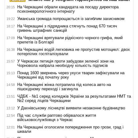
На Черкащині обрали кандидата на посаду директора
20:15
психоневрологічного інтернату
Уманська громада попрощається із загиблим захисником
19:22
На Черкащині з підрядника стягнуть понад 670 тисяч
18:17
гривень штрафних санкцій
На Черкащині врятували рідкісного чорного грифа, який
17:09
прилетів із Болгарії
На Черкащині водій легковика не пропустив мотоцикл: двох
16:38
потерпілих госпіталізували
У Черкасах петиція проти забудови зеленої зони на
15:57
Чорновола набрала необхідну кількість підписів
Понад 1600 звернень через укуси тварин зафіксували на
15:13
Черкащині від початку року
На Черкащині жінка потрапила під колеса авто на
14:58
пішохідному переході і загинула
ЧДБК - №1 серед коледжів України за результатами НМТ та
13:51
№2 серед ліцеїв Черкащини
У Дахнівському лісництві виявили незаконне будівництво
13:12
Під час служби раптово обірвалося життя
12:54
військовослужбовця з Черкас
На Черкащині оголосили попередження про грози, град і
12:01
шквали