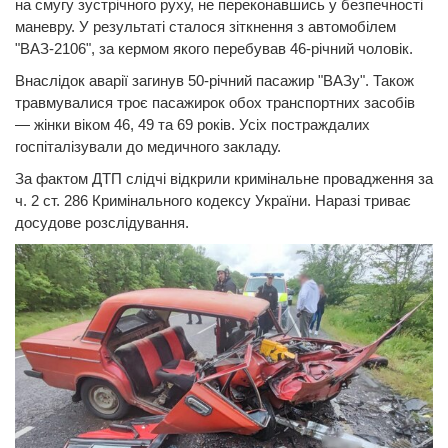
на смугу зустрічного руху, не переконавшись у безпечності
маневру. У результаті сталося зіткнення з автомобілем
"ВАЗ-2106", за кермом якого перебував 46-річний чоловік.
Внаслідок аварії загинув 50-річний пасажир "ВАЗу". Також
травмувалися троє пасажирок обох транспортних засобів
— жінки віком 46, 49 та 69 років. Усіх постраждалих
госпіталізували до медичного закладу.
За фактом ДТП слідчі відкрили кримінальне провадження за
ч. 2 ст. 286 Кримінального кодексу України. Наразі триває
досудове розслідування.