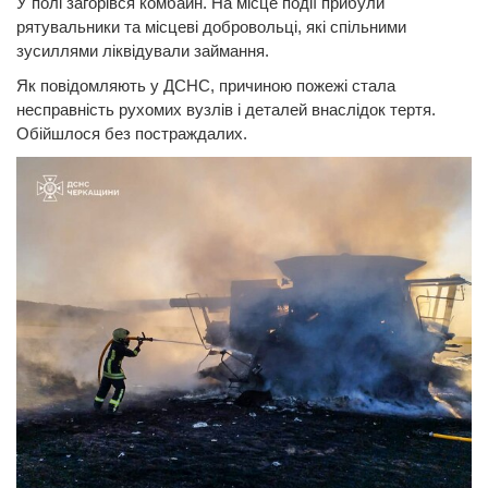
У полі загорівся комбайн. На місце події прибули
рятувальники та місцеві добровольці, які спільними
зусиллями ліквідували займання.
Як повідомляють у ДСНС, причиною пожежі стала
несправність рухомих вузлів і деталей внаслідок тертя.
Обійшлося без постраждалих.