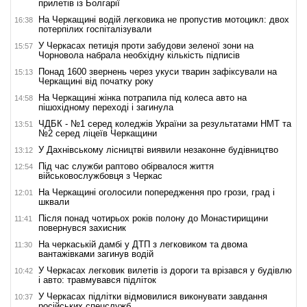
прилетів із Болгарії
На Черкащині водій легковика не пропустив мотоцикл: двох
16:38
потерпілих госпіталізували
У Черкасах петиція проти забудови зеленої зони на
15:57
Чорновола набрала необхідну кількість підписів
Понад 1600 звернень через укуси тварин зафіксували на
15:13
Черкащині від початку року
На Черкащині жінка потрапила під колеса авто на
14:58
пішохідному переході і загинула
ЧДБК - №1 серед коледжів України за результатами НМТ та
13:51
№2 серед ліцеїв Черкащини
У Дахнівському лісництві виявили незаконне будівництво
13:12
Під час служби раптово обірвалося життя
12:54
військовослужбовця з Черкас
На Черкащині оголосили попередження про грози, град і
12:01
шквали
Після понад чотирьох років полону до Монастирищини
11:41
повернувся захисник
На черкаській дамбі у ДТП з легковиком та двома
11:30
вантажівками загинув водій
У Черкасах легковик вилетів із дороги та врізався у будівлю
10:42
і авто: травмувався підліток
У Черкасах підлітки відмовилися виконувати завдання
10:37
російських спецслужб