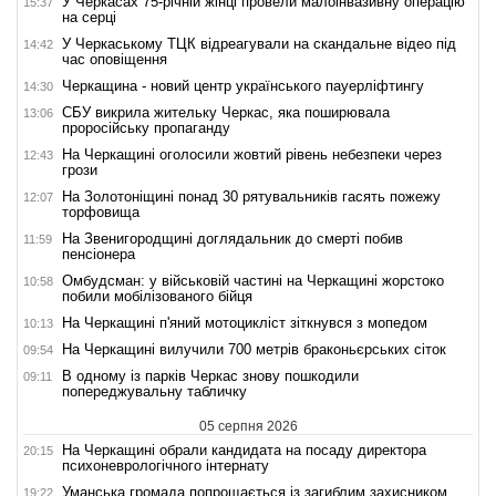
У Черкасах 75-річній жінці провели малоінвазивну операцію
15:37
на серці
У Черкаському ТЦК відреагували на скандальне відео під
14:42
час оповіщення
Черкащина - новий центр українського пауерліфтингу
14:30
СБУ викрила жительку Черкас, яка поширювала
13:06
проросійську пропаганду
На Черкащині оголосили жовтий рівень небезпеки через
12:43
грози
На Золотоніщині понад 30 рятувальників гасять пожежу
12:07
торфовища
На Звенигородщині доглядальник до смерті побив
11:59
пенсіонера
Омбудсман: у військовій частині на Черкащині жорстоко
10:58
побили мобілізованого бійця
На Черкащині п'яний мотоцикліст зіткнувся з мопедом
10:13
На Черкащині вилучили 700 метрів браконьєрських сіток
09:54
В одному із парків Черкас знову пошкодили
09:11
попереджувальну табличку
05 серпня 2026
На Черкащині обрали кандидата на посаду директора
20:15
психоневрологічного інтернату
Уманська громада попрощається із загиблим захисником
19:22