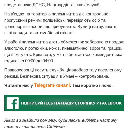
представники ДСНС, Нацгвардії та інших служб.
На в’їздах на територію паломництва діє контрольно-
пропускний режим: поліцейські перевіряють осіб та
транспортні засоби, що прибувають. Вулиці патрулюють
піші наряди та автомобільні екіпажі.
У районі паломництва діють обмеження: заборонено продаж
алкоголю, піротехніки, ножів, пневматичної зброї та іграшок,
що її імітують. Крім того, у місті зберігається комендантська
година – з 00:00 до 04:00.
Правоохоронці несуть службу цілодобово та у посиленому
режимі. Безпекова ситуація в Умані – контрольована.
Читайте нас у
Telegram-каналі
. Там коротко і ясно.
Якщо ви знайшли помилку, будь ласка, виділіть частину
тексту і натисніть Ctrl+Enter