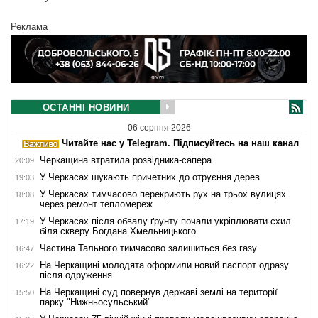
Реклама
ОСТАННІ НОВИНИ
06 серпня 2026
Читайте нас у Telegram. Підписуйтесь на наш канал
Черкащина втратила розвідника-сапера
20:09
У Черкасах шукають причетних до отруєння дерев
19:03
У Черкасах тимчасово перекриють рух на трьох вулицях
18:08
через ремонт тепломереж
У Черкасах після обвалу ґрунту почали укріплювати схил
17:19
біля скверу Богдана Хмельницького
Частина Тального тимчасово залишиться без газу
16:47
На Черкащині молодята оформили новий паспорт одразу
16:22
після одруження
На Черкащині суд повернув державі землі на території
15:50
парку "Нижньосульський"