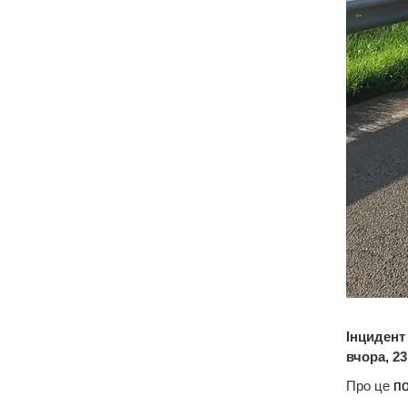
Інцидент
вчора, 2
Про це
п