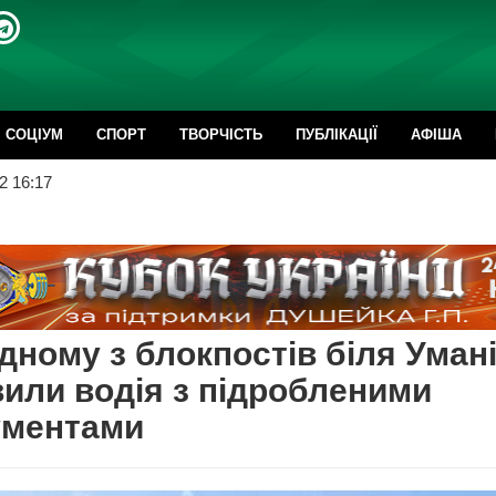
CОЦІУМ
СПОРТ
ТВОРЧІСТЬ
ПУБЛІКАЦІЇ
АФІША
2 16:17
дному з блокпостів біля Уман
или водія з підробленими
ументами