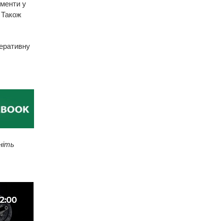
ументи у
. Також
перативну
ніть