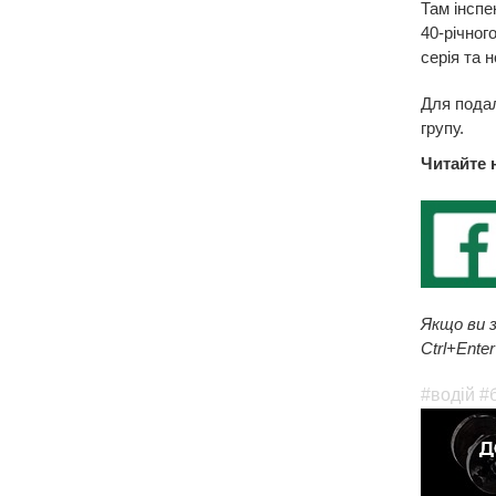
Там інспе
40-річног
серія та 
Для подал
групу.
Читайте 
Якщо ви з
Ctrl+Enter
#водій
#