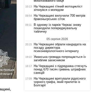
мобілізованого бійця
На Черкащині п'яний мотоцикліст
10:13
зіткнувся з мопедом
На Черкащині вилучили 700 метрів
09:54
браконьєрських сіток
В одному із парків Черкас знову
09:11
пошкодили попереджувальну
табличку
05 серпня 2026
На Черкащині обрали кандидата на
20:15
посаду директора
психоневрологічного інтернату
Уманська громада попрощається із
19:22
загиблим захисником
На Черкащині з підрядника стягнуть
18:17
понад 670 тисяч гривень штрафних
санкцій
На Черкащині врятували рідкісного
17:09
чорного грифа, який прилетів із
Болгарії
ащині,