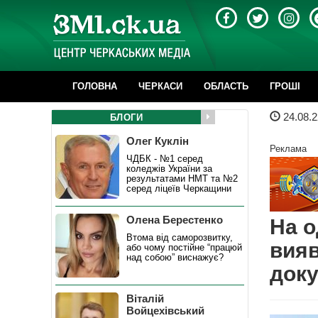
ГОЛОВНА
ЧЕРКАСИ
ОБЛАСТЬ
ГРОШІ
24.08.2
БЛОГИ
Олег Куклін
Реклама
ЧДБК - №1 серед
коледжів України за
результатами НМТ та №2
серед ліцеїв Черкащини
Олена Берестенко
На о
Втома від саморозвитку,
вияв
або чому постійне “працюй
над собою” виснажує?
док
Віталій
Войцехівський