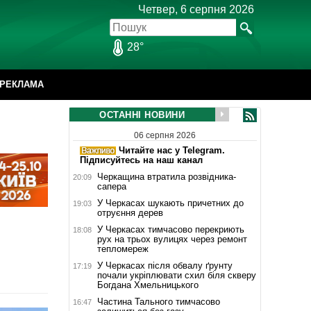
Четвер, 6 серпня 2026
28°
РЕКЛАМА
ОСТАННІ НОВИНИ
06 серпня 2026
Читайте нас у Telegram.
Підписуйтесь на наш канал
Черкащина втратила розвідника-
20:09
сапера
У Черкасах шукають причетних до
19:03
отруєння дерев
і
У Черкасах тимчасово перекриють
18:08
рух на трьох вулицях через ремонт
тепломереж
У Черкасах після обвалу ґрунту
17:19
почали укріплювати схил біля скверу
Богдана Хмельницького
Частина Тального тимчасово
16:47