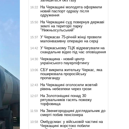
залишиться без газу
На Черкащині молодята оформили
16:22
новий паспорт одразу після
одруження
На Черкащині суд повернув державі
15:50
землі на території парку
"Нижньосульський"
У Черкасах 75-річній жінці провели
15:37
малоінвазивну операцію на серці
У Черкаському ТЦК відреагували на
14:42
скандальне відео під час оповіщення
Черкащина - новий центр
14:30
українського пауерліфтингу
СБУ викрила жительку Черкас, яка
13:06
поширювала проросійську
пропаганду
На Черкащині оголосили жовтий
12:43
рівень небезпеки через грози
На Золотоніщині понад 30
12:07
рятувальників гасять пожежу
торфовища
На Звенигородщині доглядальник до
11:59
смерті побив пенсіонера
Омбудсман: у військовій частині на
10:58
Черкащині жорстоко побили