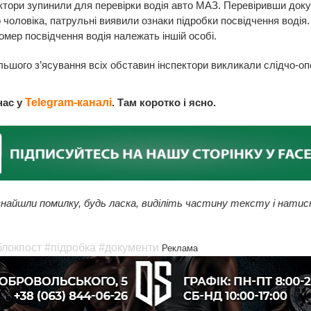
ктори зупинили для перевірки водія авто МАЗ. Перевіривши док
о чоловіка, патрульні виявили ознаки підробки посвідчення водія
номер посвідчення водія належать іншій особі.
ьшого з’ясування всіх обставин інспектори викликали слідчо-о
нас у
Telegram-каналі
. Там коротко і ясно.
найшли помилку, будь ласка, виділіть частину тексту і натис
блокпост
#підробка
#документи
Реклама