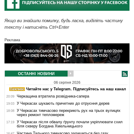
Якщо ви знайшли помилку, будь ласка, виділіть частину
тексту і натисніть Ctrl+Enter
Реклама
ОСТАННІ НОВИНИ
06 серпня 2026
Читайте нас у Telegram. Підписуйтесь на наш канал
Черкащина втратила розвідника-сапера
20:09
У Черкасах шукають причетних до отруєння дерев
19:03
У Черкасах тимчасово перекриють рух на трьох вулицях
18:08
через ремонт тепломереж
У Черкасах після обвалу ґрунту почали укріплювати схил
17:19
біля скверу Богдана Хмельницького
Частина Тального тимчасово залишиться без газу
16:47