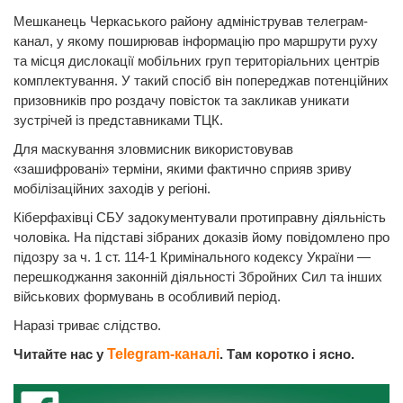
Мешканець Черкаського району адміністрував телеграм-
канал, у якому поширював інформацію про маршрути руху
та місця дислокації мобільних груп територіальних центрів
комплектування. У такий спосіб він попереджав потенційних
призовників про роздачу повісток та закликав уникати
зустрічей із представниками ТЦК.
Для маскування зловмисник використовував
«зашифровані» терміни, якими фактично сприяв зриву
мобілізаційних заходів у регіоні.
Кіберфахівці СБУ задокументували протиправну діяльність
чоловіка. На підставі зібраних доказів йому повідомлено про
підозру за ч. 1 ст. 114-1 Кримінального кодексу України —
перешкоджання законній діяльності Збройних Сил та інших
військових формувань в особливий період.
Наразі триває слідство.
Читайте нас у
Telegram-каналі
. Там коротко і ясно.