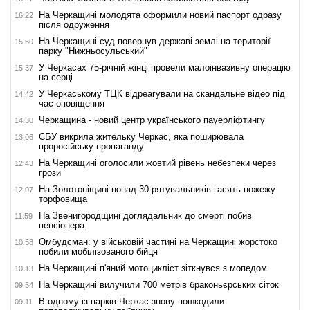
На Черкащині молодята оформили новий паспорт одразу
16:22
після одруження
На Черкащині суд повернув державі землі на території
15:50
парку "Нижньосульський"
У Черкасах 75-річній жінці провели малоінвазивну операцію
15:37
на серці
У Черкаському ТЦК відреагували на скандальне відео під
14:42
час оповіщення
Черкащина - новий центр українського пауерліфтингу
14:30
СБУ викрила жительку Черкас, яка поширювала
13:06
проросійську пропаганду
На Черкащині оголосили жовтий рівень небезпеки через
12:43
грози
На Золотоніщині понад 30 рятувальників гасять пожежу
12:07
торфовища
На Звенигородщині доглядальник до смерті побив
11:59
пенсіонера
Омбудсман: у військовій частині на Черкащині жорстоко
10:58
побили мобілізованого бійця
На Черкащині п'яний мотоцикліст зіткнувся з мопедом
10:13
На Черкащині вилучили 700 метрів браконьєрських сіток
09:54
В одному із парків Черкас знову пошкодили
09:11