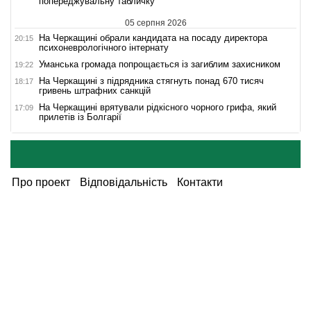
попереджувальну табличку
05 серпня 2026
На Черкащині обрали кандидата на посаду директора
20:15
психоневрологічного інтернату
Уманська громада попрощається із загиблим захисником
19:22
На Черкащині з підрядника стягнуть понад 670 тисяч
18:17
гривень штрафних санкцій
На Черкащині врятували рідкісного чорного грифа, який
17:09
прилетів із Болгарії
Про проект
Відповідальність
Контакти