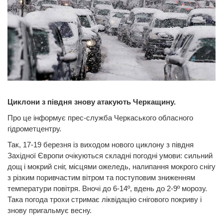
Циклони з півдня знову атакують Черкащину.
Про це інформує прес-служба Черкаського обласного
гідрометцентру.
Так, 17-19 березня із виходом нового циклону з півдня
Західної Європи очікуються складні погодні умови: сильний
дощ і мокрий сніг, місцями ожеледь, налипання мокрого снігу
з різким поривчастим вітром та поступовим зниженням
температури повітря. Вночі до 6-14º, вдень до 2-9º морозу.
Така погода трохи стримає ліквідацію снігового покриву і
знову пригальмує весну.