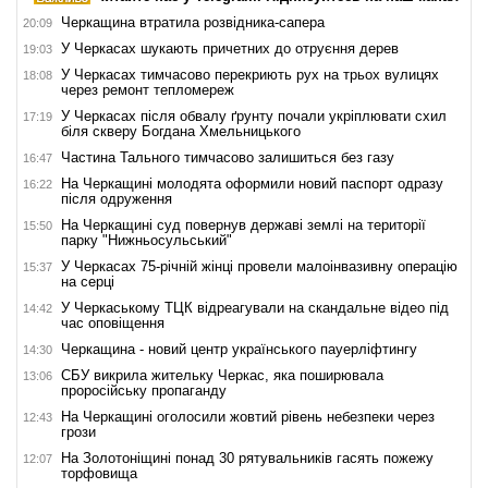
Черкащина втратила розвідника-сапера
20:09
У Черкасах шукають причетних до отруєння дерев
19:03
У Черкасах тимчасово перекриють рух на трьох вулицях
18:08
через ремонт тепломереж
У Черкасах після обвалу ґрунту почали укріплювати схил
17:19
біля скверу Богдана Хмельницького
Частина Тального тимчасово залишиться без газу
16:47
На Черкащині молодята оформили новий паспорт одразу
16:22
після одруження
На Черкащині суд повернув державі землі на території
15:50
парку "Нижньосульський"
У Черкасах 75-річній жінці провели малоінвазивну операцію
15:37
на серці
У Черкаському ТЦК відреагували на скандальне відео під
14:42
час оповіщення
Черкащина - новий центр українського пауерліфтингу
14:30
СБУ викрила жительку Черкас, яка поширювала
13:06
проросійську пропаганду
На Черкащині оголосили жовтий рівень небезпеки через
12:43
грози
На Золотоніщині понад 30 рятувальників гасять пожежу
12:07
торфовища