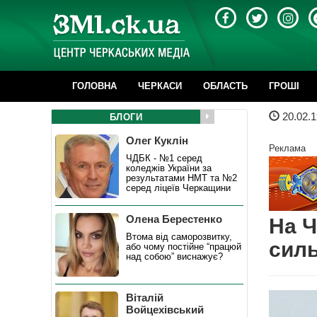
ГОЛОВНА
ЧЕРКАСИ
ОБЛАСТЬ
ГРОШІ
20.02.1
БЛОГИ
Олег Куклін
Реклама
ЧДБК - №1 серед
коледжів України за
результатами НМТ та №2
серед ліцеїв Черкащини
Олена Берестенко
На Ч
Втома від саморозвитку,
силь
або чому постійне “працюй
над собою” виснажує?
Віталій
Войцехівський