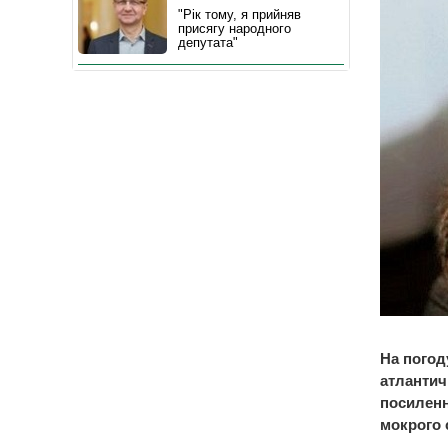
"Рік тому, я прийняв
присягу народного
депутата"
На погод
атлантич
посиленн
мокрого 