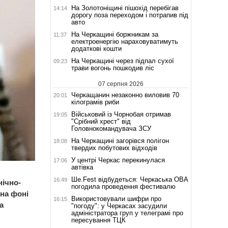
На Золотоніщині пішохід перебігав
14:14
дорогу поза переходом і потрапив під
авто
На Черкащині боржникам за
11:37
електроенергію нараховуватимуть
додаткові кошти
На Черкащині через підпал сухої
09:23
трави вогонь пошкодив ліс
07 серпня 2026
Черкащанин незаконно виловив 70
20:01
кілограмів риби
Військовий із Чорнобая отримав
19:05
"Срібний хрест" від
Головнокомандувача ЗСУ
На Черкащині загорівся полігон
18:08
твердих побутових відходів
У центрі Черкас перекинулася
17:06
автівка
Ше.Fest відбудеться: Черкаська ОВА
16:49
нічно-
погодила проведення фестивалю
на фоні
Використовували шифри про
16:15
а
"погоду": у Черкасах засудили
адміністратора груп у телеграмі про
пересування ТЦК