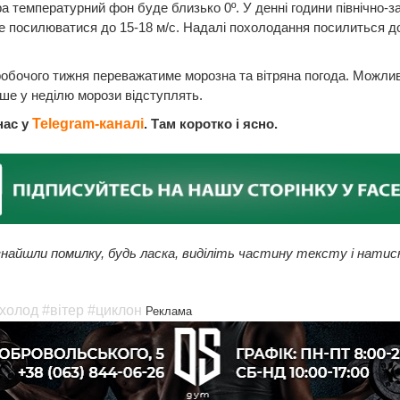
а температурний фон буде близько 0º. У денні години північно-з
е посилюватися до 15-18 м/с. Надалі похолодання посилиться д
робочого тижня переважатиме морозна та вітряна погода. Можлив
ше у неділю морози відступлять.
нас у
Telegram-каналі
. Там коротко і ясно.
найшли помилку, будь ласка, виділіть частину тексту і натис
холод
#вітер
#циклон
Реклама