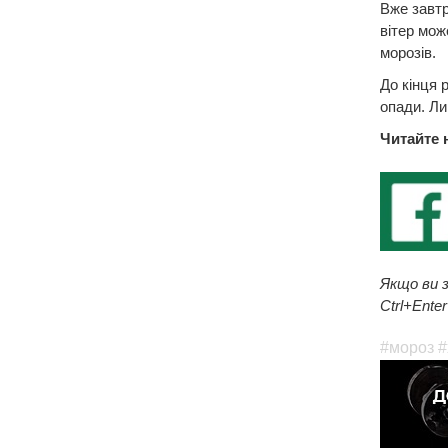
Вже завтр
вітер мож
морозів.
До кінця 
опади. Ли
Читайте 
Якщо ви з
Ctrl+Enter
#мороз
#