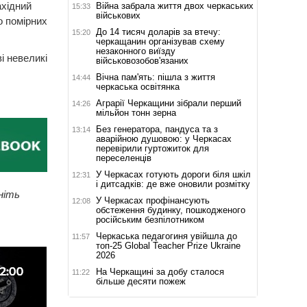
ахідний
Війна забрала життя двох черкаських
15:33
військових
о помірних
До 14 тисяч доларів за втечу:
15:20
черкащанин організував схему
незаконного виїзду
і невеликі
військовозобов'язаних
Вічна пам'ять: пішла з життя
14:44
черкаська освітянка
Аграрії Черкащини зібрали перший
14:26
мільйон тонн зерна
Без генератора, пандуса та з
13:14
аварійною душовою: у Черкасах
перевірили гуртожиток для
переселенців
У Черкасах готують дороги біля шкіл
12:31
і дитсадків: де вже оновили розмітку
ніть
У Черкасах профінансують
12:08
обстеження будинку, пошкодженого
російським безпілотником
Черкаська педагогиня увійшла до
11:57
топ-25 Global Teacher Prize Ukraine
2026
На Черкащині за добу сталося
11:22
більше десяти пожеж