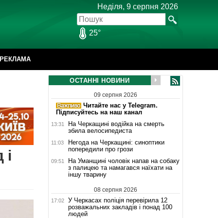
Неділя, 9 серпня 2026
25°
РЕКЛАМА
ОСТАННІ НОВИНИ
09 серпня 2026
Читайте нас у Telegram.
Підписуйтесь на наш канал
На Черкащині водійка на смерть
13:31
збила велосипедиста
Негода на Черкащині: синоптики
11:03
попередили про грози
 і
На Уманщині чоловік напав на собаку
09:51
з палицею та намагався наїхати на
іншу тварину
08 серпня 2026
У Черкасах поліція перевірила 12
17:02
розважальних закладів і понад 100
людей