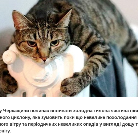
у Черкащини починає впливати холодна тилова частина пів
ного циклону, яка зумовить поки що невелике похолодання 
ого вітру та періодичних невеликих опадів у вигляді дощу т
снігу.