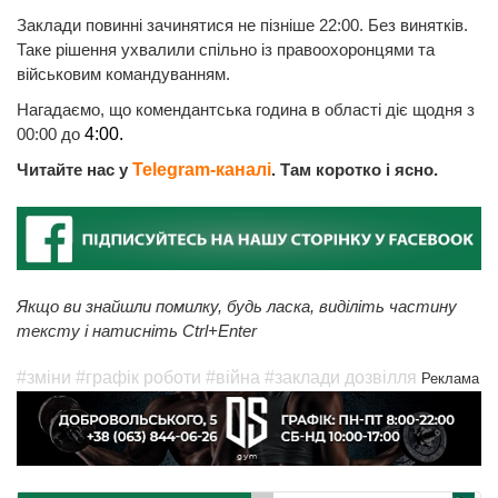
Заклади повинні зачинятися не пізніше 22:00. Без винятків.
Таке рішення ухвалили спільно із правоохоронцями та
військовим командуванням.
Нагадаємо, що комендантська година в області діє щодня з
00:00 до
4:00.
Читайте нас у
Telegram-каналі
. Там коротко і ясно.
Якщо ви знайшли помилку, будь ласка, виділіть частину
тексту і натисніть Ctrl+Enter
#зміни
#графік роботи
#війна
#заклади дозвілля
Реклама