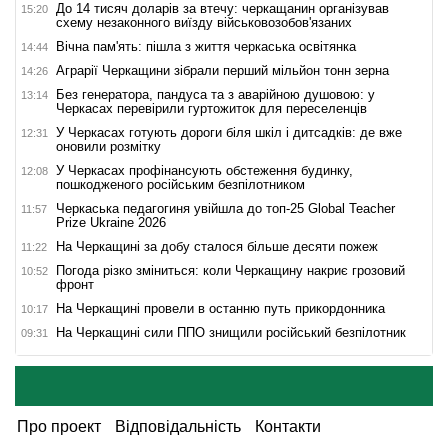
До 14 тисяч доларів за втечу: черкащанин організував
15:20
схему незаконного виїзду військовозобов'язаних
Вічна пам'ять: пішла з життя черкаська освітянка
14:44
Аграрії Черкащини зібрали перший мільйон тонн зерна
14:26
Без генератора, пандуса та з аварійною душовою: у
13:14
Черкасах перевірили гуртожиток для переселенців
У Черкасах готують дороги біля шкіл і дитсадків: де вже
12:31
оновили розмітку
У Черкасах профінансують обстеження будинку,
12:08
пошкодженого російським безпілотником
Черкаська педагогиня увійшла до топ-25 Global Teacher
11:57
Prize Ukraine 2026
На Черкащині за добу сталося більше десяти пожеж
11:22
Погода різко зміниться: коли Черкащину накриє грозовий
10:52
фронт
На Черкащині провели в останню путь прикордонника
10:17
На Черкащині сили ППО знищили російський безпілотник
09:31
Про проект
Відповідальність
Контакти