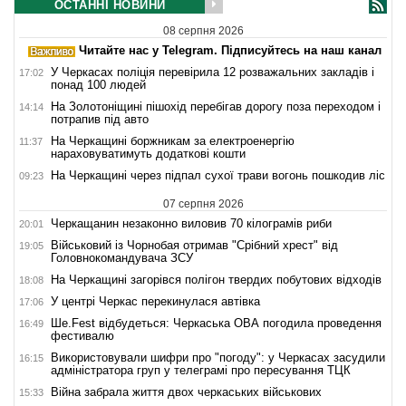
ОСТАННІ НОВИНИ
08 серпня 2026
Читайте нас у Telegram. Підписуйтесь на наш канал
У Черкасах поліція перевірила 12 розважальних закладів і
17:02
понад 100 людей
На Золотоніщині пішохід перебігав дорогу поза переходом і
14:14
потрапив під авто
На Черкащині боржникам за електроенергію
11:37
нараховуватимуть додаткові кошти
На Черкащині через підпал сухої трави вогонь пошкодив ліс
09:23
07 серпня 2026
Черкащанин незаконно виловив 70 кілограмів риби
20:01
Військовий із Чорнобая отримав "Срібний хрест" від
19:05
Головнокомандувача ЗСУ
На Черкащині загорівся полігон твердих побутових відходів
18:08
У центрі Черкас перекинулася автівка
17:06
Ше.Fest відбудеться: Черкаська ОВА погодила проведення
16:49
фестивалю
Використовували шифри про "погоду": у Черкасах засудили
16:15
адміністратора груп у телеграмі про пересування ТЦК
Війна забрала життя двох черкаських військових
15:33