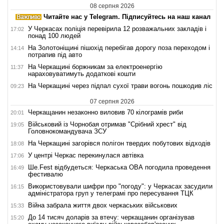
08 серпня 2026
Читайте нас у Telegram. Підписуйтесь на наш канал
У Черкасах поліція перевірила 12 розважальних закладів і
17:02
понад 100 людей
На Золотоніщині пішохід перебігав дорогу поза переходом і
14:14
потрапив під авто
На Черкащині боржникам за електроенергію
11:37
нараховуватимуть додаткові кошти
На Черкащині через підпал сухої трави вогонь пошкодив ліс
09:23
07 серпня 2026
Черкащанин незаконно виловив 70 кілограмів риби
20:01
Військовий із Чорнобая отримав "Срібний хрест" від
19:05
Головнокомандувача ЗСУ
На Черкащині загорівся полігон твердих побутових відходів
18:08
У центрі Черкас перекинулася автівка
17:06
Ше.Fest відбудеться: Черкаська ОВА погодила проведення
16:49
фестивалю
Використовували шифри про "погоду": у Черкасах засудили
16:15
адміністратора груп у телеграмі про пересування ТЦК
Війна забрала життя двох черкаських військових
15:33
До 14 тисяч доларів за втечу: черкащанин організував
15:20