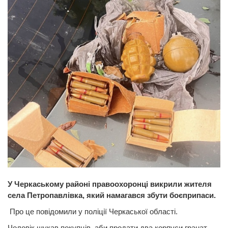
У Черкаському районі правоохоронці викрили жителя
села Петропавлівка, який намагався збути боєприпаси.
Про це повідомили у поліції Черкаської області.
Чоловік шукав покупців, аби продати два корпуси гранат