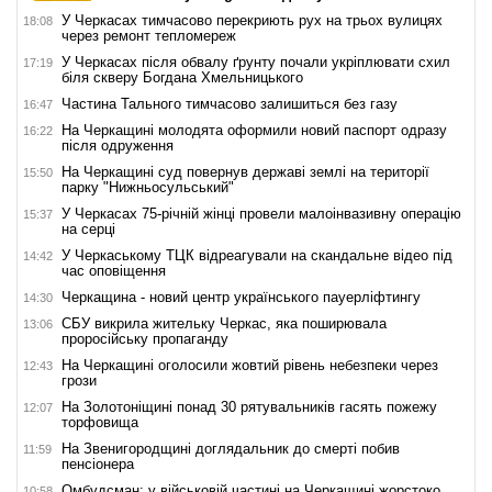
У Черкасах тимчасово перекриють рух на трьох вулицях
18:08
через ремонт тепломереж
У Черкасах після обвалу ґрунту почали укріплювати схил
17:19
біля скверу Богдана Хмельницького
Частина Тального тимчасово залишиться без газу
16:47
На Черкащині молодята оформили новий паспорт одразу
16:22
після одруження
На Черкащині суд повернув державі землі на території
15:50
парку "Нижньосульський"
У Черкасах 75-річній жінці провели малоінвазивну операцію
15:37
на серці
У Черкаському ТЦК відреагували на скандальне відео під
14:42
час оповіщення
Черкащина - новий центр українського пауерліфтингу
14:30
СБУ викрила жительку Черкас, яка поширювала
13:06
проросійську пропаганду
На Черкащині оголосили жовтий рівень небезпеки через
12:43
грози
На Золотоніщині понад 30 рятувальників гасять пожежу
12:07
торфовища
На Звенигородщині доглядальник до смерті побив
11:59
пенсіонера
Омбудсман: у військовій частині на Черкащині жорстоко
10:58