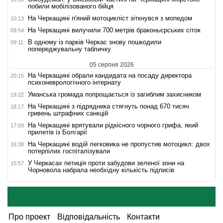
побили мобілізованого бійця
На Черкащині п'яний мотоцикліст зіткнувся з мопедом
10:13
На Черкащині вилучили 700 метрів браконьєрських сіток
09:54
В одному із парків Черкас знову пошкодили
09:11
попереджувальну табличку
05 серпня 2026
На Черкащині обрали кандидата на посаду директора
20:15
психоневрологічного інтернату
Уманська громада попрощається із загиблим захисником
19:22
На Черкащині з підрядника стягнуть понад 670 тисяч
18:17
гривень штрафних санкцій
На Черкащині врятували рідкісного чорного грифа, який
17:09
прилетів із Болгарії
На Черкащині водій легковика не пропустив мотоцикл: двох
16:38
потерпілих госпіталізували
У Черкасах петиція проти забудови зеленої зони на
15:57
Чорновола набрала необхідну кількість підписів
Про проект
Відповідальність
Контакти