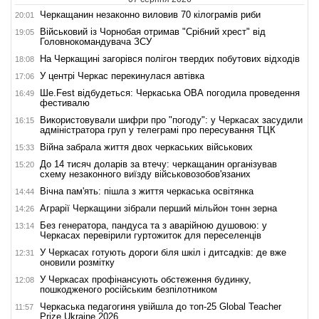
Черкащанин незаконно виловив 70 кілограмів риби
20:01
Військовий із Чорнобая отримав "Срібний хрест" від
19:05
Головнокомандувача ЗСУ
На Черкащині загорівся полігон твердих побутових відходів
18:08
У центрі Черкас перекинулася автівка
17:06
Ше.Fest відбудеться: Черкаська ОВА погодила проведення
16:49
фестивалю
Використовували шифри про "погоду": у Черкасах засудили
16:15
адміністратора груп у телеграмі про пересування ТЦК
Війна забрала життя двох черкаських військових
15:33
До 14 тисяч доларів за втечу: черкащанин організував
15:20
схему незаконного виїзду військовозобов'язаних
Вічна пам'ять: пішла з життя черкаська освітянка
14:44
Аграрії Черкащини зібрали перший мільйон тонн зерна
14:26
Без генератора, пандуса та з аварійною душовою: у
13:14
Черкасах перевірили гуртожиток для переселенців
У Черкасах готують дороги біля шкіл і дитсадків: де вже
12:31
оновили розмітку
У Черкасах профінансують обстеження будинку,
12:08
пошкодженого російським безпілотником
Черкаська педагогиня увійшла до топ-25 Global Teacher
11:57
Prize Ukraine 2026