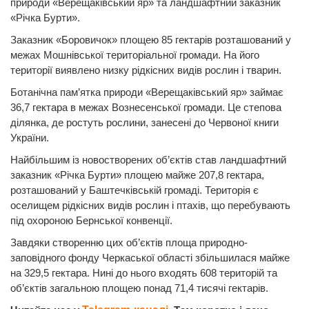
природи «Верещаківський яр» та ландшафтний заказник
«Річка Бурти».
Заказник «Боровичок» площею 85 гектарів розташований у
межах Мошнівської територіальної громади. На його
території виявлено низку рідкісних видів рослин і тварин.
Ботанічна пам’ятка природи «Верещаківський яр» займає
36,7 гектара в межах Вознесенської громади. Це степова
ділянка, де ростуть рослини, занесені до Червоної книги
України.
Найбільшим із новостворених об’єктів став ландшафтний
заказник «Річка Бурти» площею майже 207,8 гектара,
розташований у Баштечківській громаді. Територія є
оселищем рідкісних видів рослин і птахів, що перебувають
під охороною Бернської конвенції.
Завдяки створенню цих об’єктів площа природно-
заповідного фонду Черкаської області збільшилася майже
на 329,5 гектара. Нині до нього входять 608 територій та
об’єктів загальною площею понад 71,4 тисячі гектарів.