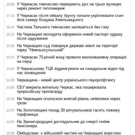
У Черкасах тимчасово перекриють рух на трьох вулицях
18:08
через ремонт тепломереж
У Черкасах після обвалу ґрунту почали укріплювати схил
17:19
біля скверу Богдана Хмельницького
Частина Тального тимчасово залишиться без газу
16:47
На Черкащині молодята оформили новий паспорт одразу
16:22
після одруження
На Черкащині суд повернув державі землі на території
15:50
парку "Нижньосульський"
У Черкасах 75-річній жінці провели малоінвазивну операцію
15:37
на серці
У Черкаському ТЦК відреагували на скандальне відео під
14:42
час оповіщення
Черкащина - новий центр українського пауерліфтингу
14:30
СБУ викрила жительку Черкас, яка поширювала
13:06
проросійську пропаганду
На Черкащині оголосили жовтий рівень небезпеки через
12:43
грози
На Золотоніщині понад 30 рятувальників гасять пожежу
12:07
торфовища
На Звенигородщині доглядальник до смерті побив
11:59
пенсіонера
Омбудсман: у військовій частині на Черкащині жорстоко
10:58