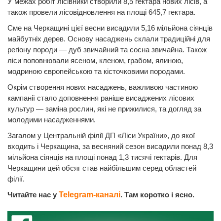
У межах робіт лісівники створили 8,5 гектара нових лісів, а
також провели лісовідновлення на площі 645,7 гектара.
Сме на Черкащині цієї весни висадили 5,16 мільйона сіянців
майбутніх дерев. Основу насаджень склали традиційні для
регіону породи — дуб звичайний та сосна звичайна. Також
ліси поповнювали ясеном, кленом, грабом, ялиною,
модриною європейською та кісточковими породами.
Окрім створення нових насаджень, важливою частиною
кампанії стало доповнення раніше висаджених лісових
культур — заміна рослин, які не прижилися, та догляд за
молодими насадженнями.
Загалом у Центральній філії ДП «Ліси України», до якої
входить і Черкащина, за весняний сезон висадили понад 8,3
мільйона сіянців на площі понад 1,3 тисячі гектарів. Для
Черкащини цей обсяг став найбільшим серед областей
філії.
Читайте нас у
Telegram-каналі
. Там коротко і ясно.