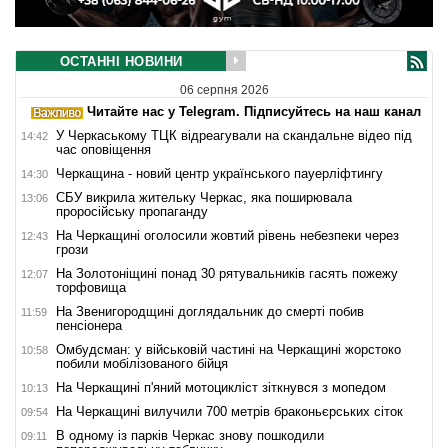
ОСТАННІ НОВИНИ
06 серпня 2026
Читайте нас у Telegram. Підписуйтесь на наш канал
У Черкаському ТЦК відреагували на скандальне відео під
14:42
час оповіщення
Черкащина - новий центр українського пауерліфтингу
14:30
СБУ викрила жительку Черкас, яка поширювала
13:06
проросійську пропаганду
На Черкащині оголосили жовтий рівень небезпеки через
12:43
грози
На Золотоніщині понад 30 рятувальників гасять пожежу
12:07
торфовища
На Звенигородщині доглядальник до смерті побив
11:59
пенсіонера
Омбудсман: у військовій частині на Черкащині жорстоко
10:58
побили мобілізованого бійця
На Черкащині п'яний мотоцикліст зіткнувся з мопедом
10:13
На Черкащині вилучили 700 метрів браконьєрських сіток
09:54
В одному із парків Черкас знову пошкодили
09:11