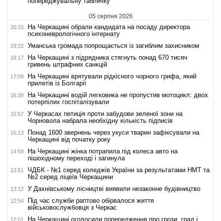
попереджувальну табличку
05 серпня 2026
На Черкащині обрали кандидата на посаду директора
20:15
психоневрологічного інтернату
Уманська громада попрощається із загиблим захисником
19:22
На Черкащині з підрядника стягнуть понад 670 тисяч
18:17
гривень штрафних санкцій
На Черкащині врятували рідкісного чорного грифа, який
17:09
прилетів із Болгарії
На Черкащині водій легковика не пропустив мотоцикл: двох
16:38
потерпілих госпіталізували
У Черкасах петиція проти забудови зеленої зони на
15:57
Чорновола набрала необхідну кількість підписів
Понад 1600 звернень через укуси тварин зафіксували на
15:13
Черкащині від початку року
На Черкащині жінка потрапила під колеса авто на
14:58
пішохідному переході і загинула
ЧДБК - №1 серед коледжів України за результатами НМТ та
13:51
№2 серед ліцеїв Черкащини
У Дахнівському лісництві виявили незаконне будівництво
13:12
Під час служби раптово обірвалося життя
12:54
військовослужбовця з Черкас
На Черкащині оголосили попередження про грози, град і
12:01