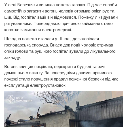
У селі Березняки виникла пожежа гаража. Під час спроби
самостійно загасити вогонь чоловік отримав опіки рук та
шиї. Від госпіталізації він відмовився. Пожежу ліквідували
рятувальники. Попередньою причиною займання стало
коротке замикання електромережі.
Ще одна пожежа сталася у Шполі, де загорілася
господарська споруда. Внаслідок події чоловік отримав
опіки голови та рук, його госпіталізували до лікувального
закладу.
Вогонь знищив покрівлю, перекриття будівлі та речі
домашнього вжитку. За попередніми даними, причиною
пожежі стало порушення правил пожежної безпеки під час
експлуатації електроустановок.