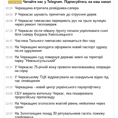
Читайте нас у Telegram. Підписуйтесь на наш канал
Черкащина втратила розвідника-сапера
20:09
У Черкасах шукають причетних до отруєння дерев
19:03
У Черкасах тимчасово перекриють рух на трьох вулицях
18:08
через ремонт тепломереж
У Черкасах після обвалу ґрунту почали укріплювати схил
17:19
біля скверу Богдана Хмельницького
Частина Тального тимчасово залишиться без газу
16:47
На Черкащині молодята оформили новий паспорт одразу
16:22
після одруження
На Черкащині суд повернув державі землі на території
15:50
парку "Нижньосульський"
У Черкасах 75-річній жінці провели малоінвазивну операцію
15:37
на серці
У Черкаському ТЦК відреагували на скандальне відео під
14:42
час оповіщення
Черкащина - новий центр українського пауерліфтингу
14:30
СБУ викрила жительку Черкас, яка поширювала
13:06
проросійську пропаганду
На Черкащині оголосили жовтий рівень небезпеки через
12:43
грози
На Золотоніщині понад 30 рятувальників гасять пожежу
12:07
торфовища