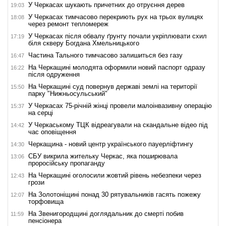
У Черкасах шукають причетних до отруєння дерев
19:03
У Черкасах тимчасово перекриють рух на трьох вулицях
18:08
через ремонт тепломереж
У Черкасах після обвалу ґрунту почали укріплювати схил
17:19
біля скверу Богдана Хмельницького
Частина Тального тимчасово залишиться без газу
16:47
На Черкащині молодята оформили новий паспорт одразу
16:22
після одруження
На Черкащині суд повернув державі землі на території
15:50
парку "Нижньосульський"
У Черкасах 75-річній жінці провели малоінвазивну операцію
15:37
на серці
У Черкаському ТЦК відреагували на скандальне відео під
14:42
час оповіщення
Черкащина - новий центр українського пауерліфтингу
14:30
СБУ викрила жительку Черкас, яка поширювала
13:06
проросійську пропаганду
На Черкащині оголосили жовтий рівень небезпеки через
12:43
грози
На Золотоніщині понад 30 рятувальників гасять пожежу
12:07
торфовища
На Звенигородщині доглядальник до смерті побив
11:59
пенсіонера