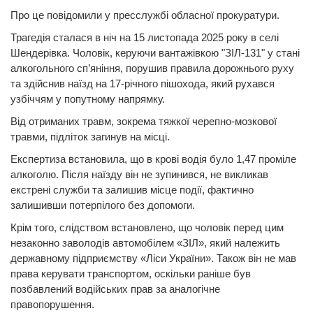
Про це повідомили у пресслужбі обласної прокуратури.
Трагедія сталася в ніч на 15 листопада 2025 року в селі
Шендерівка. Чоловік, керуючи вантажівкою "ЗІЛ-131" у стані
алкогольного сп’яніння, порушив правила дорожнього руху
та здійснив наїзд на 17-річного пішохода, який рухався
узбіччям у попутному напрямку.
Від отриманих травм, зокрема тяжкої черепно-мозкової
травми, підліток загинув на місці.
Експертиза встановила, що в крові водія було 1,47 проміле
алкоголю. Після наїзду він не зупинився, не викликав
екстрені служби та залишив місце події, фактично
залишивши потерпілого без допомоги.
Крім того, слідством встановлено, що чоловік перед цим
незаконно заволодів автомобілем «ЗІЛ», який належить
державному підприємству «Ліси України». Також він не мав
права керувати транспортом, оскільки раніше був
позбавлений водійських прав за аналогічне
правопорушення.