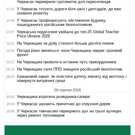
Черкасах перевірили гуртожиток для переселенців
У Черкасах готують дороги біля шкіл і дитсадків: де вже
12:31
оновили розмітку
У Черкасах профінансують обстеження будинку,
12:08
пошкодженого російським безпілотником
Черкаська педагогиня увійшла до топ-25 Global Teacher
11:57
Prize Ukraine 2026
На Черкащині за добу сталося більше десяти пожеж
11:22
Погода різко зміниться: коли Черкащину накриє грозовий
10:52
фронт
На Черкащині провели в останню путь прикордонника
10:17
На Черкащині сили ППО знищили російський безпілотник
09:31
Іграшковий завал: як очистити дитячу кімнату від мотлоху і
09:20
повернути витрачені гроші
06 серпня 2026
Черкащина втратила розвідника-сапера
20:09
У Черкасах шукають причетних до отруєння дерев
19:03
У Черкасах тимчасово перекриють рух на трьох вулицях
18:08
через ремонт тепломереж