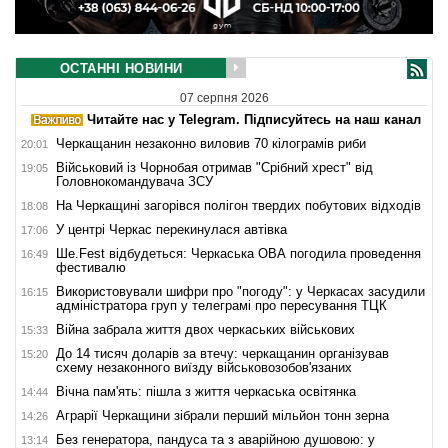
ОСТАННІ НОВИНИ
07 серпня 2026
Читайте нас у Telegram. Підписуйтесь на наш канал
Черкащанин незаконно виловив 70 кілограмів риби
20:01
Військовий із Чорнобая отримав "Срібний хрест" від
19:05
Головнокомандувача ЗСУ
На Черкащині загорівся полігон твердих побутових відходів
18:08
У центрі Черкас перекинулася автівка
17:06
Ше.Fest відбудеться: Черкаська ОВА погодила проведення
16:49
фестивалю
Використовували шифри про "погоду": у Черкасах засудили
16:15
адміністратора груп у телеграмі про пересування ТЦК
Війна забрала життя двох черкаських військових
15:33
До 14 тисяч доларів за втечу: черкащанин організував
15:20
схему незаконного виїзду військовозобов'язаних
Вічна пам'ять: пішла з життя черкаська освітянка
14:44
Аграрії Черкащини зібрали перший мільйон тонн зерна
14:26
Без генератора, пандуса та з аварійною душовою: у
13:14