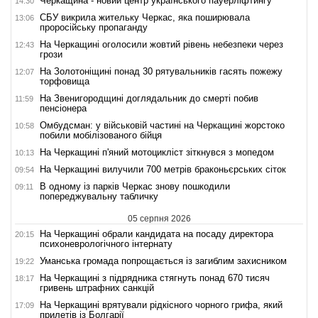
Черкащина - новий центр українського пауерліфтингу
14:30
СБУ викрила жительку Черкас, яка поширювала
13:06
проросійську пропаганду
На Черкащині оголосили жовтий рівень небезпеки через
12:43
грози
На Золотоніщині понад 30 рятувальників гасять пожежу
12:07
торфовища
На Звенигородщині доглядальник до смерті побив
11:59
пенсіонера
Омбудсман: у військовій частині на Черкащині жорстоко
10:58
побили мобілізованого бійця
На Черкащині п'яний мотоцикліст зіткнувся з мопедом
10:13
На Черкащині вилучили 700 метрів браконьєрських сіток
09:54
В одному із парків Черкас знову пошкодили
09:11
попереджувальну табличку
05 серпня 2026
На Черкащині обрали кандидата на посаду директора
20:15
психоневрологічного інтернату
Уманська громада попрощається із загиблим захисником
19:22
На Черкащині з підрядника стягнуть понад 670 тисяч
18:17
гривень штрафних санкцій
На Черкащині врятували рідкісного чорного грифа, який
17:09
прилетів із Болгарії