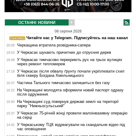
ОСТАННІ НОВИНИ
06 серпня 2026
Читайте нас у Telegram. Підписуйтесь на наш канал
Черкащина втратила розвідника-сапера
20:09
У Черкасах шукають причетних до отруєння дерев
19:03
У Черкасах тимчасово перекриють рух на трьох вулицях
18:08
через ремонт тепломереж
У Черкасах після обвалу ґрунту почали укріплювати схил
17:19
біля скверу Богдана Хмельницького
Частина Тального тимчасово залишиться без газу
16:47
На Черкащині молодята оформили новий паспорт одразу
16:22
після одруження
На Черкащині суд повернув державі землі на території
15:50
парку "Нижньосульський"
У Черкасах 75-річній жінці провели малоінвазивну операцію
15:37
на серці
У Черкаському ТЦК відреагували на скандальне відео під
14:42
час оповіщення