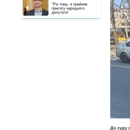
"Рік тому, я прийняв
присягу народного
депутата"
До суду 