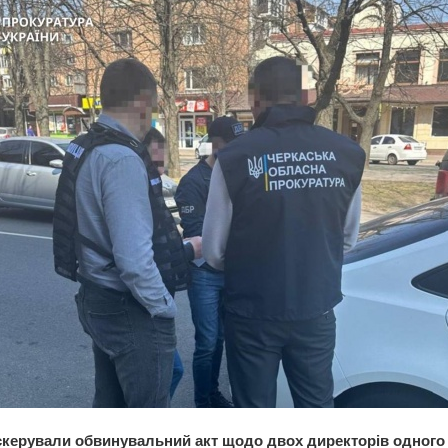
скерували обвинувальний акт щодо двох директорів одного 