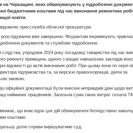
в на Черкащині, яких обвинувачують у підробленні документ
нні бюджетними коштами під час виконання ремонтних робі
ищої освіти.
відомляє пресслужба обласної прокуратури.
розслідування вже завершено. Фігурантам інкримінують привла
дроблення документів та службове підроблення.
 слідства, упродовж 2024 року посадовці товариства під час ви
ого ремонту приміщень одного з вищих навчальних закладів вно
рні відомості до актів виконаних робіт. При цьому вони по черзі 
ректора підприємства та, за версією правоохоронців, діяли за
ьою змовою.
до офіційної документації були внесені неправдиві дані щодо вит
аці найманих працівників. Загальна сума таких витрат склала 74
вважає, що внаслідок цих дій обвинувачені безпідставно заволо
ми коштами.
одальшу долю справи вирішуватиме суд.