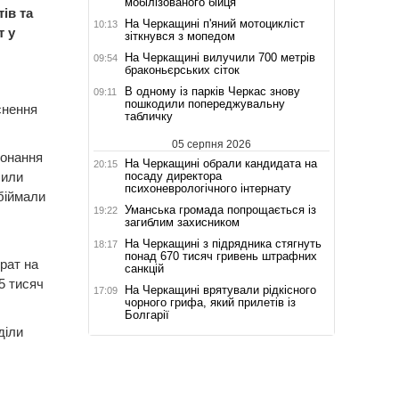
мобілізованого бійця
ів та
На Черкащині п'яний мотоцикліст
10:13
т у
зіткнувся з мопедом
На Черкащині вилучили 700 метрів
09:54
браконьєрських сіток
В одному із парків Черкас знову
09:11
пошкодили попереджувальну
снення
табличку
05 серпня 2026
конання
На Черкащині обрали кандидата на
20:15
посаду директора
сили
психоневрологічного інтернату
обіймали
Уманська громада попрощається із
19:22
загиблим захисником
На Черкащині з підрядника стягнуть
18:17
понад 670 тисяч гривень штрафних
рат на
санкцій
5 тисяч
На Черкащині врятували рідкісного
17:09
чорного грифа, який прилетів із
Болгарії
діли