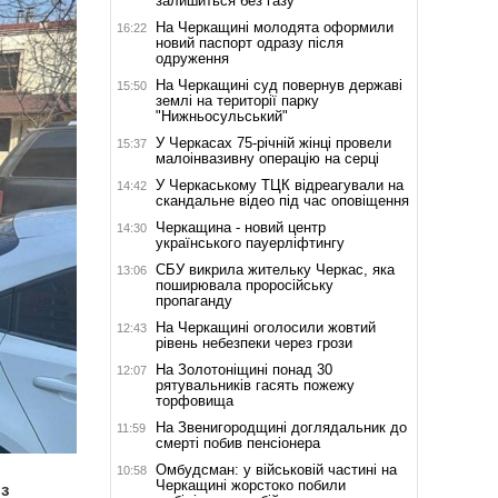
залишиться без газу
На Черкащині молодята оформили
16:22
новий паспорт одразу після
одруження
На Черкащині суд повернув державі
15:50
землі на території парку
"Нижньосульський"
У Черкасах 75-річній жінці провели
15:37
малоінвазивну операцію на серці
У Черкаському ТЦК відреагували на
14:42
скандальне відео під час оповіщення
Черкащина - новий центр
14:30
українського пауерліфтингу
СБУ викрила жительку Черкас, яка
13:06
поширювала проросійську
пропаганду
На Черкащині оголосили жовтий
12:43
рівень небезпеки через грози
На Золотоніщині понад 30
12:07
рятувальників гасять пожежу
торфовища
На Звенигородщині доглядальник до
11:59
смерті побив пенсіонера
Омбудсман: у військовій частині на
10:58
Черкащині жорстоко побили
з