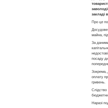
товарист
заволоді
закладі в
Про це по
Досудове 
майна, пі
За даними
капітальн
недостові
посаду ди
попередн
Зокрема, 
оплату пр
гривень.
Слідство 
бюджетни
Наразі п