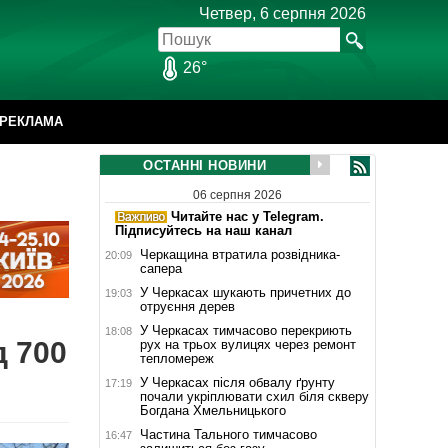
Четвер, 6 серпня 2026
26°
РЕКЛАМА
ОСТАННІ НОВИНИ
06 серпня 2026
Читайте нас у Telegram.
Підписуйтесь на наш канал
Черкащина втратила розвідника-
20:09
сапера
У Черкасах шукають причетних до
19:03
отруєння дерев
У Черкасах тимчасово перекриють
18:08
д 700
рух на трьох вулицях через ремонт
тепломереж
У Черкасах після обвалу ґрунту
17:19
почали укріплювати схил біля скверу
Богдана Хмельницького
Частина Тального тимчасово
16:47