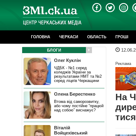
ГОЛОВНА
ЧЕРКАСИ
ОБЛАСТЬ
ГРОШІ
12.06.2
БЛОГИ
Олег Куклін
Реклама
ЧДБК - №1 серед
коледжів України за
результатами НМТ та №2
серед ліцеїв Черкащини
Олена Берестенко
На Ч
Втома від саморозвитку,
дире
або чому постійне “працюй
над собою” виснажує?
тися
Віталій
Войцехівський