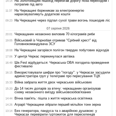
На Золотоніщині пішохід перебігав дорогу поза переходом і
14:14
потрапив під авто
На Черкащині боржникам за електроенергію
11:37
нараховуватимуть додаткові кошти
На Черкащині через підпал сухої трави вогонь пошкодив ліс
09:23
07 серпня 2026
Черкащанин незаконно виловив 70 кілограмів риби
20:01
Військовий із Чорнобая отримав "Срібний хрест" від
19:05
Головнокомандувача ЗСУ
На Черкащині загорівся полігон твердих побутових відходів
18:08
У центрі Черкас перекинулася автівка
17:06
Ше.Fest відбудеться: Черкаська ОВА погодила проведення
16:49
фестивалю
Використовували шифри про "погоду": у Черкасах засудили
16:15
адміністратора груп у телеграмі про пересування ТЦК
Війна забрала життя двох черкаських військових
15:33
До 14 тисяч доларів за втечу: черкащанин організував
15:20
схему незаконного виїзду військовозобов'язаних
Вічна пам'ять: пішла з життя черкаська освітянка
14:44
Аграрії Черкащини зібрали перший мільйон тонн зерна
14:26
Без генератора, пандуса та з аварійною душовою: у
13:14
Черкасах перевірили гуртожиток для переселенців