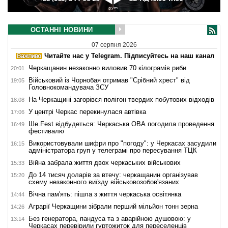
ОСТАННІ НОВИНИ
07 серпня 2026
Читайте нас у Telegram. Підписуйтесь на наш канал
Черкащанин незаконно виловив 70 кілограмів риби
20:01
Військовий із Чорнобая отримав "Срібний хрест" від
19:05
Головнокомандувача ЗСУ
На Черкащині загорівся полігон твердих побутових відходів
18:08
У центрі Черкас перекинулася автівка
17:06
Ше.Fest відбудеться: Черкаська ОВА погодила проведення
16:49
фестивалю
Використовували шифри про "погоду": у Черкасах засудили
16:15
адміністратора груп у телеграмі про пересування ТЦК
Війна забрала життя двох черкаських військових
15:33
До 14 тисяч доларів за втечу: черкащанин організував
15:20
схему незаконного виїзду військовозобов'язаних
Вічна пам'ять: пішла з життя черкаська освітянка
14:44
Аграрії Черкащини зібрали перший мільйон тонн зерна
14:26
Без генератора, пандуса та з аварійною душовою: у
13:14
Черкасах перевірили гуртожиток для переселенців