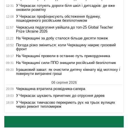
У Черкасах готують дороги біля шкіл і дитсадків: де вже
12:31
оновили розмітку
У Черкасах профінансують обстеження будинку,
12:08
пошкодженого російським безпілотником
Черкаська педагогиня увійшла до топ-25 Global Teacher
11:57
Prize Ukraine 2026
На Черкащині за добу сталося більше десяти пожеж
11:22
Погода різко зміниться: коли Черкащину накриє грозовий
10:52
фронт
На Черкащині провели в останню путь прикордонника
10:17
На Черкащині сили ППО знищили російський безпілотник
09:31
Іграшковий завал: як очистити дитячу кімнату від мотлоху і
09:20
повернути витрачені гроші
06 серпня 2026
Черкащина втратила розвідника-сапера
20:09
У Черкасах шукають причетних до отруєння дерев
19:03
У Черкасах тимчасово перекриють рух на трьох вулицях
18:08
через ремонт тепломереж