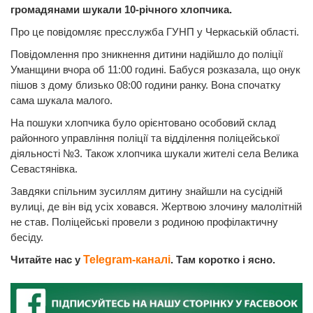
громадянами шукали 10-річного хлопчика.
Про це повідомляє пресслужба ГУНП у Черкаській області.
Повідомлення про зникнення дитини надійшло до поліції
Уманщини вчора об 11:00 годині. Бабуся розказала, що онук
пішов з дому близько 08:00 години ранку. Вона спочатку
сама шукала малого.
На пошуки хлопчика було орієнтовано особовий склад
районного управління поліції та відділення поліцейської
діяльності №3. Також хлопчика шукали жителі села Велика
Севастянівка.
Завдяки спільним зусиллям дитину знайшли на сусідній
вулиці, де він від усіх ховався. Жертвою злочину малолітній
не став. Поліцейські провели з родиною профілактичну
бесіду.
Читайте нас у
Telegram-каналі
. Там коротко і ясно.