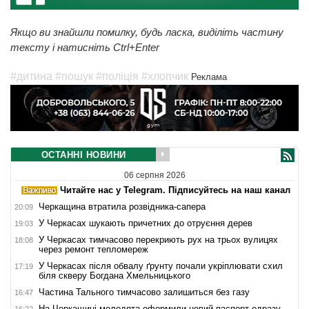
Якщо ви знайшли помилку, будь ласка, виділіть частину
тексту і натисніть Ctrl+Enter
#дитина
#пошук
#поліція
#хлопчик
Реклама
ОСТАННІ НОВИНИ
06 серпня 2026
Читайте нас у Telegram. Підписуйтесь на наш канал
Черкащина втратила розвідника-сапера
20:09
У Черкасах шукають причетних до отруєння дерев
19:03
У Черкасах тимчасово перекриють рух на трьох вулицях
18:08
через ремонт тепломереж
У Черкасах після обвалу ґрунту почали укріплювати схил
17:19
біля скверу Богдана Хмельницького
Частина Тального тимчасово залишиться без газу
16:47
На Черкащині молодята оформили новий паспорт одразу
16:22