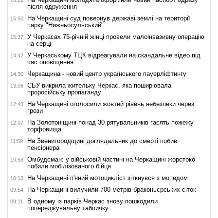
після одруження
На Черкащині суд повернув державі землі на території
15:50
парку "Нижньосульський"
У Черкасах 75-річній жінці провели малоінвазивну операцію
15:37
на серці
У Черкаському ТЦК відреагували на скандальне відео під
14:42
час оповіщення
Черкащина - новий центр українського пауерліфтингу
14:30
СБУ викрила жительку Черкас, яка поширювала
13:06
проросійську пропаганду
На Черкащині оголосили жовтий рівень небезпеки через
12:43
грози
На Золотоніщині понад 30 рятувальників гасять пожежу
12:07
торфовища
На Звенигородщині доглядальник до смерті побив
11:59
пенсіонера
Омбудсман: у військовій частині на Черкащині жорстоко
10:58
побили мобілізованого бійця
На Черкащині п'яний мотоцикліст зіткнувся з мопедом
10:13
На Черкащині вилучили 700 метрів браконьєрських сіток
09:54
В одному із парків Черкас знову пошкодили
09:11
попереджувальну табличку