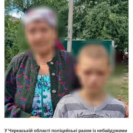
У Черкаській області поліцейські разом із небайдужими