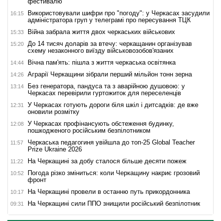
фестивалю
Використовували шифри про "погоду": у Черкасах засудили
16:15
адміністратора груп у телеграмі про пересування ТЦК
Війна забрала життя двох черкаських військових
15:33
До 14 тисяч доларів за втечу: черкащанин організував
15:20
схему незаконного виїзду військовозобов'язаних
Вічна пам'ять: пішла з життя черкаська освітянка
14:44
Аграрії Черкащини зібрали перший мільйон тонн зерна
14:26
Без генератора, пандуса та з аварійною душовою: у
13:14
Черкасах перевірили гуртожиток для переселенців
У Черкасах готують дороги біля шкіл і дитсадків: де вже
12:31
оновили розмітку
У Черкасах профінансують обстеження будинку,
12:08
пошкодженого російським безпілотником
Черкаська педагогиня увійшла до топ-25 Global Teacher
11:57
Prize Ukraine 2026
На Черкащині за добу сталося більше десяти пожеж
11:22
Погода різко зміниться: коли Черкащину накриє грозовий
10:52
фронт
На Черкащині провели в останню путь прикордонника
10:17
На Черкащині сили ППО знищили російський безпілотник
09:31