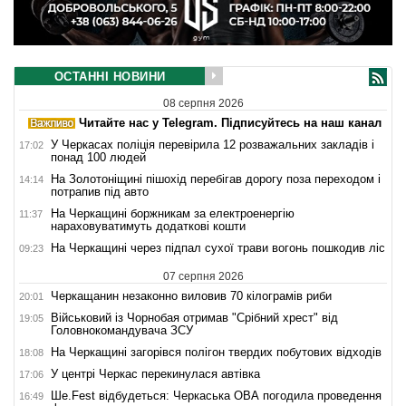
ОСТАННІ НОВИНИ
08 серпня 2026
Читайте нас у Telegram. Підписуйтесь на наш канал
У Черкасах поліція перевірила 12 розважальних закладів і
17:02
понад 100 людей
На Золотоніщині пішохід перебігав дорогу поза переходом і
14:14
потрапив під авто
На Черкащині боржникам за електроенергію
11:37
нараховуватимуть додаткові кошти
На Черкащині через підпал сухої трави вогонь пошкодив ліс
09:23
07 серпня 2026
Черкащанин незаконно виловив 70 кілограмів риби
20:01
Військовий із Чорнобая отримав "Срібний хрест" від
19:05
Головнокомандувача ЗСУ
На Черкащині загорівся полігон твердих побутових відходів
18:08
У центрі Черкас перекинулася автівка
17:06
Ше.Fest відбудеться: Черкаська ОВА погодила проведення
16:49