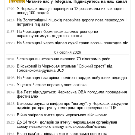
Читайте нас у Telegram. Підписуйтесь на наш канал
У Черкасах поліція перевірила 12 розважальних закладів і
17:02
понад 100 людей
На Золотоніщині пішохід перебігав дорогу поза переходом і
14:14
потрапив під авто
На Черкащині боржникам за електроенергію
11:37
нараховуватимуть додаткові кошти
На Черкащині через підпал сухої трави вогонь пошкодив ліс
09:23
07 серпня 2026
Черкащанин незаконно виловив 70 кілограмів риби
20:01
Військовий із Чорнобая отримав "Срібний хрест" від
19:05
Головнокомандувача ЗСУ
На Черкащині загорівся полігон твердих побутових відходів
18:08
У центрі Черкас перекинулася автівка
17:06
Ше.Fest відбудеться: Черкаська ОВА погодила проведення
16:49
фестивалю
Використовували шифри про "погоду": у Черкасах засудили
16:15
адміністратора груп у телеграмі про пересування ТЦК
Війна забрала життя двох черкаських військових
15:33
До 14 тисяч доларів за втечу: черкащанин організував
15:20
схему незаконного виїзду військовозобов'язаних
Вічна пам'ять: пішла з життя черкаська освітянка
14:44