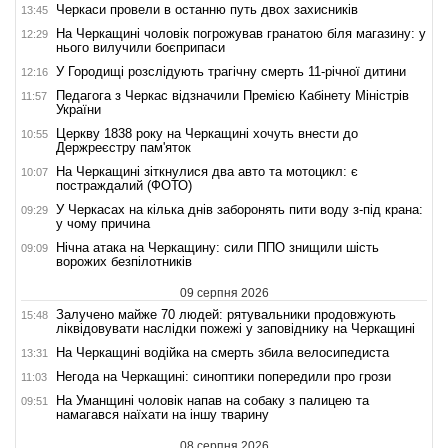
Черкаси провели в останню путь двох захисників
13:45
На Черкащині чоловік погрожував гранатою біля магазину: у
12:29
нього вилучили боєприпаси
У Городищі розслідують трагічну смерть 11-річної дитини
12:16
Педагога з Черкас відзначили Премією Кабінету Міністрів
11:57
України
Церкву 1838 року на Черкащині хочуть внести до
10:55
Держреєстру пам'яток
На Черкащині зіткнулися два авто та мотоцикл: є
10:07
постраждалий (ФОТО)
У Черкасах на кілька днів заборонять пити воду з-під крана:
09:29
у чому причина
Нічна атака на Черкащину: сили ППО знищили шість
09:09
ворожих безпілотників
09 серпня 2026
Залучено майже 70 людей: рятувальники продовжують
15:48
ліквідовувати наслідки пожежі у заповіднику на Черкащині
На Черкащині водійка на смерть збила велосипедиста
13:31
Негода на Черкащині: синоптики попередили про грози
11:03
На Уманщині чоловік напав на собаку з палицею та
09:51
намагався наїхати на іншу тварину
08 серпня 2026