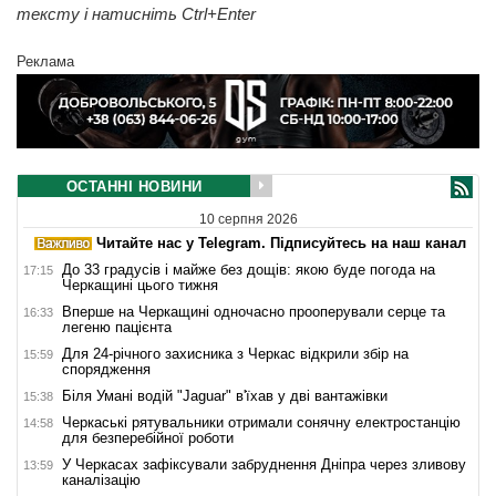
тексту і натисніть Ctrl+Enter
Реклама
ОСТАННІ НОВИНИ
10 серпня 2026
Читайте нас у Telegram. Підписуйтесь на наш канал
До 33 градусів і майже без дощів: якою буде погода на
17:15
Черкащині цього тижня
Вперше на Черкащині одночасно прооперували серце та
16:33
легеню пацієнта
Для 24-річного захисника з Черкас відкрили збір на
15:59
спорядження
Біля Умані водій "Jaguar" в'їхав у дві вантажівки
15:38
Черкаські рятувальники отримали сонячну електростанцію
14:58
для безперебійної роботи
У Черкасах зафіксували забруднення Дніпра через зливову
13:59
каналізацію