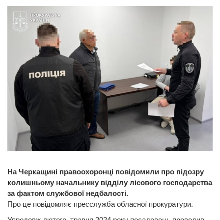
На Черкащині правоохоронці повідомили про підозру
колишньому начальнику відділу лісового господарства
за фактом службової недбалості.
Про це повідомляє пресслужба обласної прокуратури.
Упродовж лютого–травня 2024 року посадовець проводив