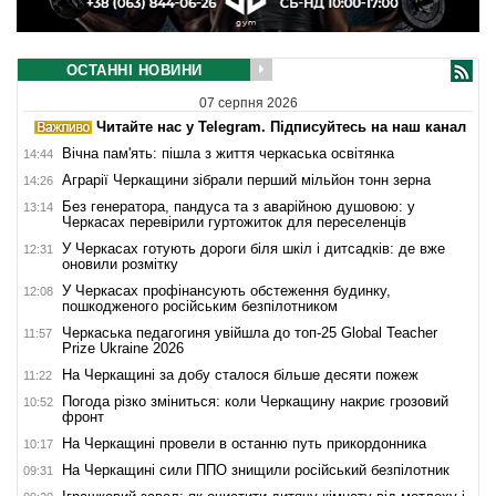
ОСТАННІ НОВИНИ
07 серпня 2026
Читайте нас у Telegram. Підписуйтесь на наш канал
Вічна пам'ять: пішла з життя черкаська освітянка
14:44
Аграрії Черкащини зібрали перший мільйон тонн зерна
14:26
Без генератора, пандуса та з аварійною душовою: у
13:14
Черкасах перевірили гуртожиток для переселенців
У Черкасах готують дороги біля шкіл і дитсадків: де вже
12:31
оновили розмітку
У Черкасах профінансують обстеження будинку,
12:08
пошкодженого російським безпілотником
Черкаська педагогиня увійшла до топ-25 Global Teacher
11:57
Prize Ukraine 2026
На Черкащині за добу сталося більше десяти пожеж
11:22
Погода різко зміниться: коли Черкащину накриє грозовий
10:52
фронт
На Черкащині провели в останню путь прикордонника
10:17
На Черкащині сили ППО знищили російський безпілотник
09:31