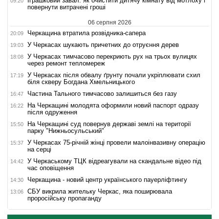
Іграшковий завал: як очистити дитячу кімнату від мотлоху і
09:20
повернути витрачені гроші
06 серпня 2026
Черкащина втратила розвідника-сапера
20:09
У Черкасах шукають причетних до отруєння дерев
19:03
У Черкасах тимчасово перекриють рух на трьох вулицях
18:08
через ремонт тепломереж
У Черкасах після обвалу ґрунту почали укріплювати схил
17:19
біля скверу Богдана Хмельницького
Частина Тального тимчасово залишиться без газу
16:47
На Черкащині молодята оформили новий паспорт одразу
16:22
після одруження
На Черкащині суд повернув державі землі на території
15:50
парку "Нижньосульський"
У Черкасах 75-річній жінці провели малоінвазивну операцію
15:37
на серці
У Черкаському ТЦК відреагували на скандальне відео під
14:42
час оповіщення
Черкащина - новий центр українського пауерліфтингу
14:30
СБУ викрила жительку Черкас, яка поширювала
13:06
проросійську пропаганду