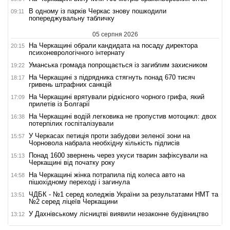
В одному із парків Черкас знову пошкодили
09:11
попереджувальну табличку
05 серпня 2026
На Черкащині обрали кандидата на посаду директора
20:15
психоневрологічного інтернату
Уманська громада попрощається із загиблим захисником
19:22
На Черкащині з підрядника стягнуть понад 670 тисяч
18:17
гривень штрафних санкцій
На Черкащині врятували рідкісного чорного грифа, який
17:09
прилетів із Болгарії
На Черкащині водій легковика не пропустив мотоцикл: двох
16:38
потерпілих госпіталізували
У Черкасах петиція проти забудови зеленої зони на
15:57
Чорновола набрала необхідну кількість підписів
Понад 1600 звернень через укуси тварин зафіксували на
15:13
Черкащині від початку року
На Черкащині жінка потрапила під колеса авто на
14:58
пішохідному переході і загинула
ЧДБК - №1 серед коледжів України за результатами НМТ та
13:51
№2 серед ліцеїв Черкащини
У Дахнівському лісництві виявили незаконне будівництво
13:12