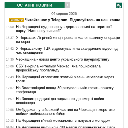
ОСТАННІ НОВИНИ
06 серпня 2026
Читайте нас у Telegram. Підписуйтесь на наш канал
На Черкащині суд повернув державі землі на території
15:50
парку "Нижньосульський"
У Черкасах 75-річній жінці провели малоінвазивну операцію
15:37
на серці
У Черкаському ТЦК відреагували на скандальне відео під
14:42
час оповіщення
Черкащина - новий центр українського пауерліфтингу
14:30
СБУ викрила жительку Черкас, яка поширювала
13:06
проросійську пропаганду
На Черкащині оголосили жовтий рівень небезпеки через
12:43
грози
На Золотоніщині понад 30 рятувальників гасять пожежу
12:07
торфовища
На Звенигородщині доглядальник до смерті побив
11:59
пенсіонера
Омбудсман: у військовій частині на Черкащині жорстоко
10:58
побили мобілізованого бійця
На Черкащині п'яний мотоцикліст зіткнувся з мопедом
10:13
На Черкащині вилучили 700 метрів браконьєрських сіток
09:54