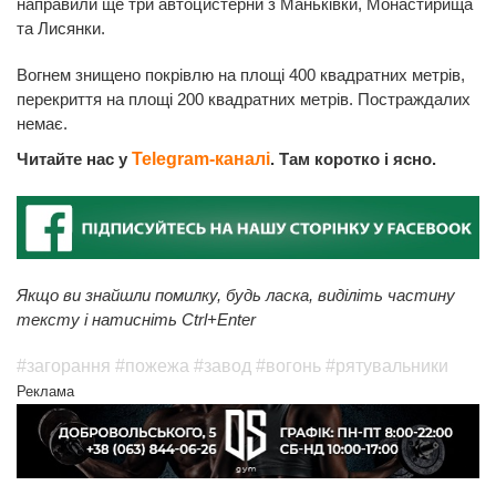
направили ще три автоцистерни з Маньківки, Монастирища
та Лисянки.
Вогнем знищено покрівлю на площі 400 квадратних метрів,
перекриття на площі 200 квадратних метрів. Постраждалих
немає.
Читайте нас у
Telegram-каналі
. Там коротко і ясно.
Якщо ви знайшли помилку, будь ласка, виділіть частину
тексту і натисніть Ctrl+Enter
#загорання
#пожежа
#завод
#вогонь
#рятувальники
Реклама