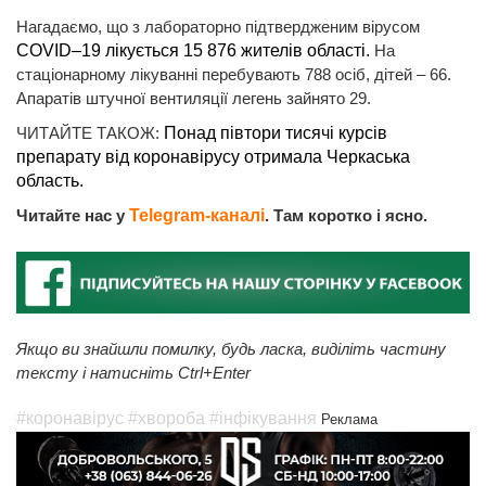
Нагадаємо, що з лабораторно підтвердженим вірусом
COVID–19 лікується 15 876 жителів області.
На
стаціонарному лікуванні перебувають 788 осіб, дітей – 66.
Апаратів штучної вентиляції легень зайнято 29.
ЧИТАЙТЕ ТАКОЖ:
Понад півтори тисячі курсів
препарату від коронавірусу отримала Черкаська
область.
Читайте нас у
Telegram-каналі
. Там коротко і ясно.
Якщо ви знайшли помилку, будь ласка, виділіть частину
тексту і натисніть Ctrl+Enter
#коронавірус
#хвороба
#інфікування
Реклама