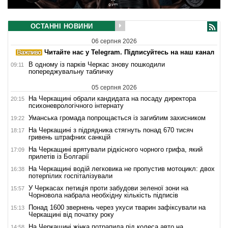
ОСТАННІ НОВИНИ
06 серпня 2026
Читайте нас у Telegram. Підписуйтесь на наш канал
В одному із парків Черкас знову пошкодили
09:11
попереджувальну табличку
05 серпня 2026
На Черкащині обрали кандидата на посаду директора
20:15
психоневрологічного інтернату
Уманська громада попрощається із загиблим захисником
19:22
На Черкащині з підрядника стягнуть понад 670 тисяч
18:17
гривень штрафних санкцій
На Черкащині врятували рідкісного чорного грифа, який
17:09
прилетів із Болгарії
На Черкащині водій легковика не пропустив мотоцикл: двох
16:38
потерпілих госпіталізували
У Черкасах петиція проти забудови зеленої зони на
15:57
Чорновола набрала необхідну кількість підписів
Понад 1600 звернень через укуси тварин зафіксували на
15:13
Черкащині від початку року
На Черкащині жінка потрапила під колеса авто на
14:58