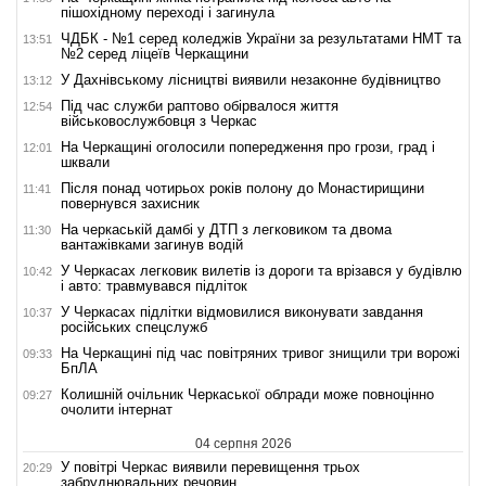
пішохідному переході і загинула
ЧДБК - №1 серед коледжів України за результатами НМТ та
13:51
№2 серед ліцеїв Черкащини
У Дахнівському лісництві виявили незаконне будівництво
13:12
Під час служби раптово обірвалося життя
12:54
військовослужбовця з Черкас
На Черкащині оголосили попередження про грози, град і
12:01
шквали
Після понад чотирьох років полону до Монастирищини
11:41
повернувся захисник
На черкаській дамбі у ДТП з легковиком та двома
11:30
вантажівками загинув водій
У Черкасах легковик вилетів із дороги та врізався у будівлю
10:42
і авто: травмувався підліток
У Черкасах підлітки відмовилися виконувати завдання
10:37
російських спецслужб
На Черкащині під час повітряних тривог знищили три ворожі
09:33
БпЛА
Колишній очільник Черкаської облради може повноцінно
09:27
очолити інтернат
04 серпня 2026
У повітрі Черкас виявили перевищення трьох
20:29
забруднювальних речовин