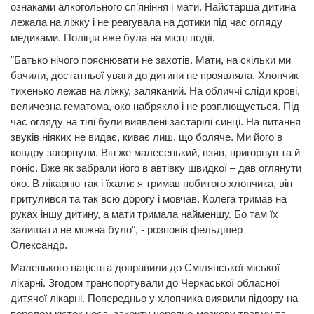
ознаками алкогольного сп’яніння і мати. Найстарша дитина
лежала на ліжку і не реагувала на дотики під час огляду
медиками. Поліція вже була на місці події.
"Батько нічого пояснювати не захотів. Мати, на скільки ми
бачили, достатньої уваги до дитини не проявляла. Хлопчик
тихенько лежав на ліжку, заляканий. На обличчі сліди крові,
величезна гематома, око набрякло і не розплющується. Під
час огляду на тілі були виявлені застарілі синці. На питання
звуків ніяких не видає, киває лиш, що боляче. Ми його в
ковдру загорнули. Він же малесенький, взяв, пригорнув та й
поніс. Вже як забрали його в автівку швидкої – дав оглянути
око. В лікарню так і їхали: я тримав побитого хлопчика, він
притулився та так всю дорогу і мовчав. Колега тримав на
руках іншу дитину, а мати тримала найменшу. Бо там їх
залишати не можна було", - розповів фельдшер
Олександр.
Маленького пацієнта доправили до Смілянської міської
лікарні. Згодом транспортували до Черкаської обласної
дитячої лікарні. Попередньо у хлопчика виявили підозру на
перелом кісток носа, закриту черепно-мозкову травму та,