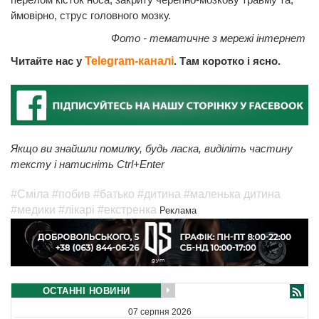
ймовірно, струс головного мозку.
Фото - тематичне з мережі інтернет
Читайте нас у
Telegram-каналі
. Там коротко і ясно.
Якщо ви знайшли помилку, будь ласка, виділіть частину
тексту і натисніть Ctrl+Enter
#Сміла
#побив
#батько
#дитина
#маленька дитина
#медики
#лікарі
#екстренка
Реклама
ОСТАННІ НОВИНИ
07 серпня 2026