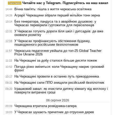
Читайте нас у Telegram. Підписуйтесь на наш канал
Вічна пам'ять: пішла з життя черкаська освітянка
14:44
Аграрії Черкащини зібрали перший мільйон тонн зерна
14:26
Без генератора, пандуса та з аварійною душовою: у
13:14
Черкасах перевірили гуртожиток для переселенців
У Черкасах готують дороги біля шкіл і дитсадків: де вже
12:31
оновили розмітку
У Черкасах профінансують обстеження будинку,
12:08
пошкодженого російським безпілотником
Черкаська педагогиня увійшла до топ-25 Global Teacher
11:57
Prize Ukraine 2026
На Черкащині за добу сталося більше десяти пожеж
11:22
Погода різко зміниться: коли Черкащину накриє грозовий
10:52
фронт
На Черкащині провели в останню путь прикордонника
10:17
На Черкащині сили ППО знищили російський безпілотник
09:31
Іграшковий завал: як очистити дитячу кімнату від мотлоху і
09:20
повернути витрачені гроші
06 серпня 2026
Черкащина втратила розвідника-сапера
20:09
У Черкасах шукають причетних до отруєння дерев
19:03