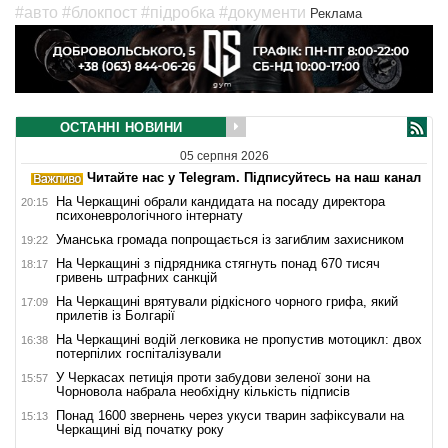
#авто
#блокпост
#підробка
#документи
Реклама
ОСТАННІ НОВИНИ
05 серпня 2026
Читайте нас у Telegram. Підписуйтесь на наш канал
На Черкащині обрали кандидата на посаду директора
20:15
психоневрологічного інтернату
Уманська громада попрощається із загиблим захисником
19:22
На Черкащині з підрядника стягнуть понад 670 тисяч
18:17
гривень штрафних санкцій
На Черкащині врятували рідкісного чорного грифа, який
17:09
прилетів із Болгарії
На Черкащині водій легковика не пропустив мотоцикл: двох
16:38
потерпілих госпіталізували
У Черкасах петиція проти забудови зеленої зони на
15:57
Чорновола набрала необхідну кількість підписів
Понад 1600 звернень через укуси тварин зафіксували на
15:13
Черкащині від початку року