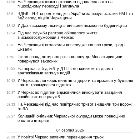
На Черкащині жінка потрапила під колеса авто на
14:58
пішохідному переході і загинула
ЧДБК - №1 серед коледжів України за результатами НМТ та
13:51
№2 серед ліцеїв Черкащини
У Дахнівському лісництві виявили незаконне будівництво
13:12
Під час служби раптово обірвалося життя
12:54
військовослужбовця з Черкас
На Черкащині оголосили попередження про грози, град і
12:01
шквали
Після понад чотирьох років полону до Монастирищини
11:41
повернувся захисник
На черкаській дамбі у ДТП з легковиком та двома
11:30
вантажівками загинув водій
У Черкасах легковик вилетів із дороги та врізався у будівлю
10:42
і авто: травмувався підліток
У Черкасах підлітки відмовилися виконувати завдання
10:37
російських спецслужб
На Черкащині під час повітряних тривог знищили три ворожі
09:33
БпЛА
Колишній очільник Черкаської облради може повноцінно
09:27
очолити інтернат
04 серпня 2026
У повітрі Черкас виявили перевищення трьох
20:29