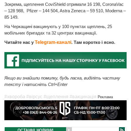
Зокрема, щеплення CoviShield отримали 16 198, CoronaVac
– 128 988, Pfizer – 144 504, Astra Zeneca – 59 510, Moderna –
85 149.
На Черкащині вакцинують у 100 пунктах щеплень, 25
мобільних бригадах та 32 центрах вакцинації.
Читайте нас у
Telegram-каналі
. Там коротко і ясно.
Якщо ви знайшли помилку, будь ласка, виділіть частину
тексту і натисніть Ctrl+Enter
#хвороба
#вірсус
#щеплення
#вакцинація
Реклама
ОСТАННІ НОВИНИ