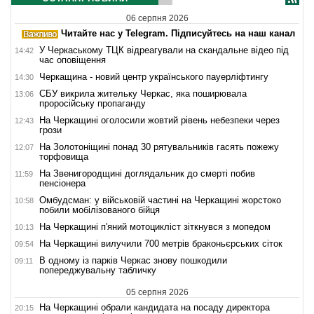
06 серпня 2026
Читайте нас у Telegram. Підписуйтесь на наш канал
У Черкаському ТЦК відреагували на скандальне відео під
14:42
час оповіщення
Черкащина - новий центр українського пауерліфтингу
14:30
СБУ викрила жительку Черкас, яка поширювала
13:06
проросійську пропаганду
На Черкащині оголосили жовтий рівень небезпеки через
12:43
грози
На Золотоніщині понад 30 рятувальників гасять пожежу
12:07
торфовища
На Звенигородщині доглядальник до смерті побив
11:59
пенсіонера
Омбудсман: у військовій частині на Черкащині жорстоко
10:58
побили мобілізованого бійця
На Черкащині п'яний мотоцикліст зіткнувся з мопедом
10:13
На Черкащині вилучили 700 метрів браконьєрських сіток
09:54
В одному із парків Черкас знову пошкодили
09:11
попереджувальну табличку
05 серпня 2026
На Черкащині обрали кандидата на посаду директора
20:15