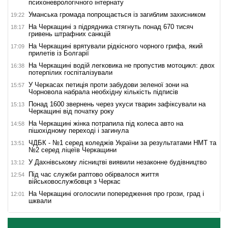
психоневрологічного інтернату
Уманська громада попрощається із загиблим захисником
19:22
На Черкащині з підрядника стягнуть понад 670 тисяч
18:17
гривень штрафних санкцій
На Черкащині врятували рідкісного чорного грифа, який
17:09
прилетів із Болгарії
На Черкащині водій легковика не пропустив мотоцикл: двох
16:38
потерпілих госпіталізували
У Черкасах петиція проти забудови зеленої зони на
15:57
Чорновола набрала необхідну кількість підписів
Понад 1600 звернень через укуси тварин зафіксували на
15:13
Черкащині від початку року
На Черкащині жінка потрапила під колеса авто на
14:58
пішохідному переході і загинула
ЧДБК - №1 серед коледжів України за результатами НМТ та
13:51
№2 серед ліцеїв Черкащини
У Дахнівському лісництві виявили незаконне будівництво
13:12
Під час служби раптово обірвалося життя
12:54
військовослужбовця з Черкас
На Черкащині оголосили попередження про грози, град і
12:01
шквали