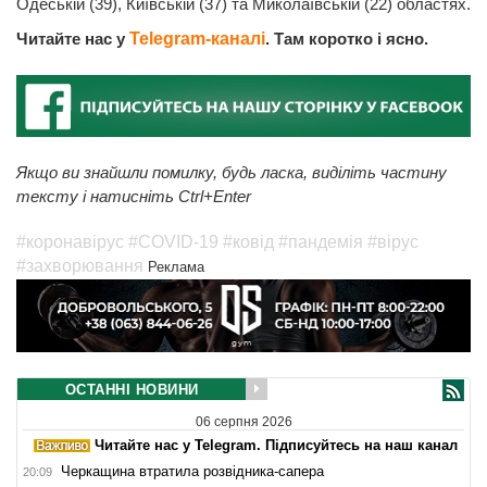
Одеській (39), Київській (37) та Миколаївській (22) областях.
Читайте нас у
Telegram-каналі
. Там коротко і ясно.
Якщо ви знайшли помилку, будь ласка, виділіть частину
тексту і натисніть Ctrl+Enter
#коронавірус
#COVID-19
#ковід
#пандемія
#вірус
#захворювання
Реклама
ОСТАННІ НОВИНИ
06 серпня 2026
Читайте нас у Telegram. Підписуйтесь на наш канал
Черкащина втратила розвідника-сапера
20:09