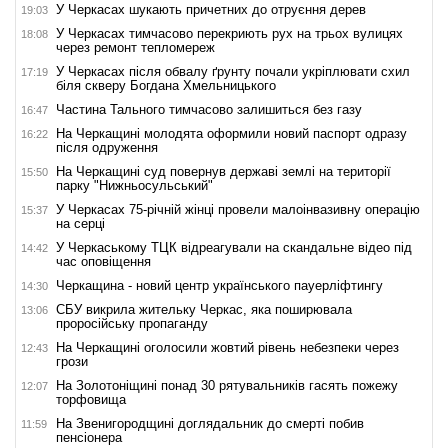
У Черкасах шукають причетних до отруєння дерев
19:03
У Черкасах тимчасово перекриють рух на трьох вулицях
18:08
через ремонт тепломереж
У Черкасах після обвалу ґрунту почали укріплювати схил
17:19
біля скверу Богдана Хмельницького
Частина Тального тимчасово залишиться без газу
16:47
На Черкащині молодята оформили новий паспорт одразу
16:22
після одруження
На Черкащині суд повернув державі землі на території
15:50
парку "Нижньосульський"
У Черкасах 75-річній жінці провели малоінвазивну операцію
15:37
на серці
У Черкаському ТЦК відреагували на скандальне відео під
14:42
час оповіщення
Черкащина - новий центр українського пауерліфтингу
14:30
СБУ викрила жительку Черкас, яка поширювала
13:06
проросійську пропаганду
На Черкащині оголосили жовтий рівень небезпеки через
12:43
грози
На Золотоніщині понад 30 рятувальників гасять пожежу
12:07
торфовища
На Звенигородщині доглядальник до смерті побив
11:59
пенсіонера