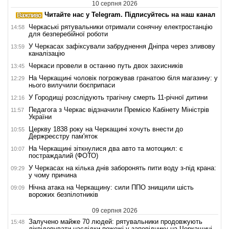
10 серпня 2026
Читайте нас у Telegram. Підписуйтесь на наш канал
Черкаські рятувальники отримали сонячну електростанцію
14:58
для безперебійної роботи
У Черкасах зафіксували забруднення Дніпра через зливову
13:59
каналізацію
Черкаси провели в останню путь двох захисників
13:45
На Черкащині чоловік погрожував гранатою біля магазину: у
12:29
нього вилучили боєприпаси
У Городищі розслідують трагічну смерть 11-річної дитини
12:16
Педагога з Черкас відзначили Премією Кабінету Міністрів
11:57
України
Церкву 1838 року на Черкащині хочуть внести до
10:55
Держреєстру пам'яток
На Черкащині зіткнулися два авто та мотоцикл: є
10:07
постраждалий (ФОТО)
У Черкасах на кілька днів заборонять пити воду з-під крана:
09:29
у чому причина
Нічна атака на Черкащину: сили ППО знищили шість
09:09
ворожих безпілотників
09 серпня 2026
Залучено майже 70 людей: рятувальники продовжують
15:48
ліквідовувати наслідки пожежі у заповіднику на Черкащині