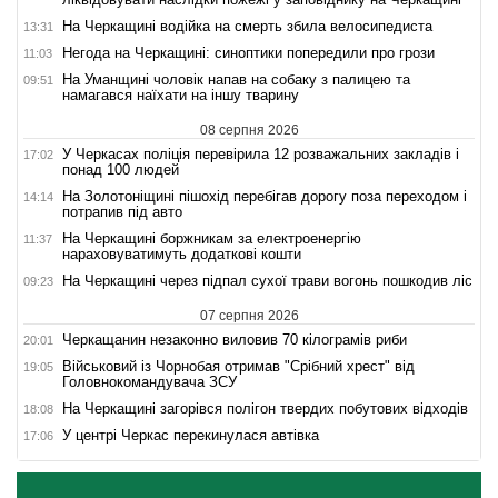
На Черкащині водійка на смерть збила велосипедиста
13:31
Негода на Черкащині: синоптики попередили про грози
11:03
На Уманщині чоловік напав на собаку з палицею та
09:51
намагався наїхати на іншу тварину
08 серпня 2026
У Черкасах поліція перевірила 12 розважальних закладів і
17:02
понад 100 людей
На Золотоніщині пішохід перебігав дорогу поза переходом і
14:14
потрапив під авто
На Черкащині боржникам за електроенергію
11:37
нараховуватимуть додаткові кошти
На Черкащині через підпал сухої трави вогонь пошкодив ліс
09:23
07 серпня 2026
Черкащанин незаконно виловив 70 кілограмів риби
20:01
Військовий із Чорнобая отримав "Срібний хрест" від
19:05
Головнокомандувача ЗСУ
На Черкащині загорівся полігон твердих побутових відходів
18:08
У центрі Черкас перекинулася автівка
17:06