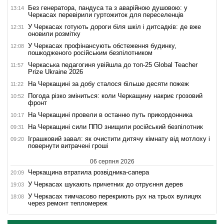
Без генератора, пандуса та з аварійною душовою: у
13:14
Черкасах перевірили гуртожиток для переселенців
У Черкасах готують дороги біля шкіл і дитсадків: де вже
12:31
оновили розмітку
У Черкасах профінансують обстеження будинку,
12:08
пошкодженого російським безпілотником
Черкаська педагогиня увійшла до топ-25 Global Teacher
11:57
Prize Ukraine 2026
На Черкащині за добу сталося більше десяти пожеж
11:22
Погода різко зміниться: коли Черкащину накриє грозовий
10:52
фронт
На Черкащині провели в останню путь прикордонника
10:17
На Черкащині сили ППО знищили російський безпілотник
09:31
Іграшковий завал: як очистити дитячу кімнату від мотлоху і
09:20
повернути витрачені гроші
06 серпня 2026
Черкащина втратила розвідника-сапера
20:09
У Черкасах шукають причетних до отруєння дерев
19:03
У Черкасах тимчасово перекриють рух на трьох вулицях
18:08
через ремонт тепломереж