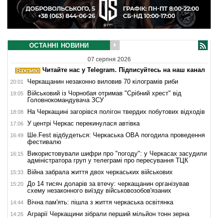
ОСТАННІ НОВИНИ
07 серпня 2026
Читайте нас у Telegram. Підписуйтесь на наш канал
Черкащанин незаконно виловив 70 кілограмів риби
20:01
Військовий із Чорнобая отримав "Срібний хрест" від
19:05
Головнокомандувача ЗСУ
На Черкащині загорівся полігон твердих побутових відходів
18:08
У центрі Черкас перекинулася автівка
17:06
Ше.Fest відбудеться: Черкаська ОВА погодила проведення
16:49
фестивалю
Використовували шифри про "погоду": у Черкасах засудили
16:15
адміністратора груп у телеграмі про пересування ТЦК
Війна забрала життя двох черкаських військових
15:33
До 14 тисяч доларів за втечу: черкащанин організував
15:20
схему незаконного виїзду військовозобов'язаних
Вічна пам'ять: пішла з життя черкаська освітянка
14:44
Аграрії Черкащини зібрали перший мільйон тонн зерна
14:26