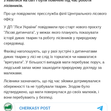
з’явилися на світ і були помічені під час роботи
лісівників.
Про це повідомляє пресслужба філії Центрального лісового
офісу.
У ДП "Ліси України" повідомили про старт нового проєкту
"Лісові дитинчата", у межах якого планують показувати
історії диких тварин та роботу лісівників у природному
середовищі.
Фахівці наголошують, що у разі зустрічі з дитинчатами
диких тварин у лісі не слід їх торкатися чи намагатися
"врятувати". У більшості випадків мати перебуває поруч, а
людський запах може зашкодити природному догляду за
малюками.
Лісівники зазначають, що під час зйомки дотримувалися
обережності та не турбували тварин. Згодом було
підтверджено, що мати повернулася до своїх малюків, і
вони перебувають у безпеці.