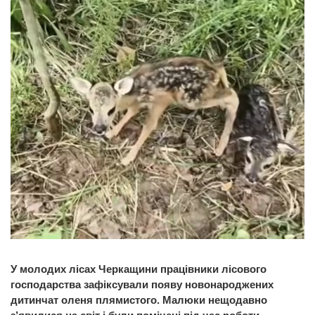
У молодих лісах Черкащини працівники лісового
господарства зафіксували появу новонароджених
дитинчат оленя плямистого. Малюки нещодавно