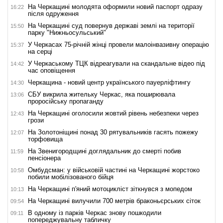
На Черкащині молодята оформили новий паспорт одразу
16:22
після одруження
На Черкащині суд повернув державі землі на території
15:50
парку "Нижньосульський"
У Черкасах 75-річній жінці провели малоінвазивну операцію
15:37
на серці
У Черкаському ТЦК відреагували на скандальне відео під
14:42
час оповіщення
Черкащина - новий центр українського пауерліфтингу
14:30
СБУ викрила жительку Черкас, яка поширювала
13:06
проросійську пропаганду
На Черкащині оголосили жовтий рівень небезпеки через
12:43
грози
На Золотоніщині понад 30 рятувальників гасять пожежу
12:07
торфовища
На Звенигородщині доглядальник до смерті побив
11:59
пенсіонера
Омбудсман: у військовій частині на Черкащині жорстоко
10:58
побили мобілізованого бійця
На Черкащині п'яний мотоцикліст зіткнувся з мопедом
10:13
На Черкащині вилучили 700 метрів браконьєрських сіток
09:54
В одному із парків Черкас знову пошкодили
09:11
попереджувальну табличку