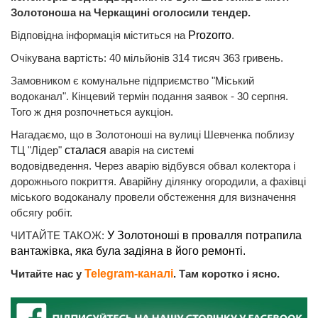
Золотоноша на Черкащині оголосили тендер.
Відповідна інформація міститься на
Prozorro
.
Очікувана вартість: 40 мільйонів 314 тисяч 363 гривень.
Замовником є комунальне підприємство "Міський
водоканал". Кінцевий термін подання заявок - 30 серпня.
Того ж дня розпочнеться аукціон.
Нагадаємо, що в Золотоноші на вулиці Шевченка поблизу
ТЦ "Лідер"
сталася
аварія на системі
водовідведення. Через аварію відбувся обвал колектора і
дорожнього покриття. Аварійну ділянку огородили, а фахівці
міського водоканалу провели обстеження для визначення
обсягу робіт.
ЧИТАЙТЕ ТАКОЖ:
У Золотоноші в провалля потрапила
вантажівка, яка була задіяна в його ремонті.
Читайте нас у
Telegram-каналі
. Там коротко і ясно.