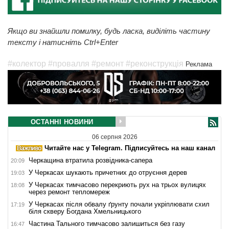
Якщо ви знайшли помилку, будь ласка, виділіть частину
тексту і натисніть Ctrl+Enter
#колектор
#провалля
#ремонт
#реконструкція
Реклама
ОСТАННІ НОВИНИ
06 серпня 2026
Читайте нас у Telegram. Підписуйтесь на наш канал
Черкащина втратила розвідника-сапера
20:09
У Черкасах шукають причетних до отруєння дерев
19:03
У Черкасах тимчасово перекриють рух на трьох вулицях
18:08
через ремонт тепломереж
У Черкасах після обвалу ґрунту почали укріплювати схил
17:19
біля скверу Богдана Хмельницького
Частина Тального тимчасово залишиться без газу
16:47