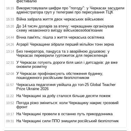
фестивалю
Використовували шифри про "погоду": у Черкасах засудили
16:15
адміністратора груп у телеграмі про пересування ТЦК
Війна забрала життя двох черкаських військових
15:33
До 14 тисяч доларів за втечу: черкащанин організував
15:20
схему незаконного виїзду військовозобов'язаних
Вічна пам'ять: пішла з життя черкаська освітянка
14:44
Аграрії Черкащини зібрали перший мільйон тонн зерна
14:26
Без генератора, пандуса та з аварійною душовою: у
13:14
Черкасах перевірили гуртожиток для переселенців
У Черкасах готують дороги біля шкіл і дитсадків: де вже
12:31
оновили розмітку
У Черкасах профінансують обстеження будинку,
12:08
пошкодженого російським безпілотником
Черкаська педагогиня увійшла до топ-25 Global Teacher
11:57
Prize Ukraine 2026
На Черкащині за добу сталося більше десяти пожеж
11:22
Погода різко зміниться: коли Черкащину накриє грозовий
10:52
фронт
На Черкащині провели в останню путь прикордонника
10:17
На Черкащині сили ППО знищили російський безпілотник
09:31