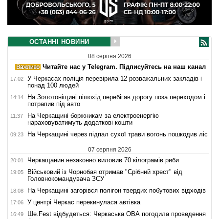
ОСТАННІ НОВИНИ
08 серпня 2026
Читайте нас у Telegram. Підписуйтесь на наш канал
У Черкасах поліція перевірила 12 розважальних закладів і
17:02
понад 100 людей
На Золотоніщині пішохід перебігав дорогу поза переходом і
14:14
потрапив під авто
На Черкащині боржникам за електроенергію
11:37
нараховуватимуть додаткові кошти
На Черкащині через підпал сухої трави вогонь пошкодив ліс
09:23
07 серпня 2026
Черкащанин незаконно виловив 70 кілограмів риби
20:01
Військовий із Чорнобая отримав "Срібний хрест" від
19:05
Головнокомандувача ЗСУ
На Черкащині загорівся полігон твердих побутових відходів
18:08
У центрі Черкас перекинулася автівка
17:06
Ше.Fest відбудеться: Черкаська ОВА погодила проведення
16:49