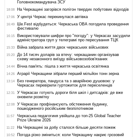
Головнокомандувача ЗСУ
На Черкащині загорівся полігон твердих побутових відходів
18:08
У центрі Черкас перекинулася автівка
17:06
Ше.Fest відбудеться: Черкаська ОВА погодила проведення
16:49
фестивалю
Використовували шифри про "погоду": у Черкасах засудили
16:15
адміністратора груп у телеграмі про пересування ТЦК
Війна забрала життя двох черкаських військових
15:33
До 14 тисяч доларів за втечу: черкащанин організував
15:20
схему незаконного виїзду військовозобов'язаних
Вічна пам'ять: пішла з життя черкаська освітянка
14:44
Аграрії Черкащини зібрали перший мільйон тонн зерна
14:26
Без генератора, пандуса та з аварійною душовою: у
13:14
Черкасах перевірили гуртожиток для переселенців
У Черкасах готують дороги біля шкіл і дитсадків: де вже
12:31
оновили розмітку
У Черкасах профінансують обстеження будинку,
12:08
пошкодженого російським безпілотником
Черкаська педагогиня увійшла до топ-25 Global Teacher
11:57
Prize Ukraine 2026
На Черкащині за добу сталося більше десяти пожеж
11:22
Погода різко зміниться: коли Черкащину накриє грозовий
10:52