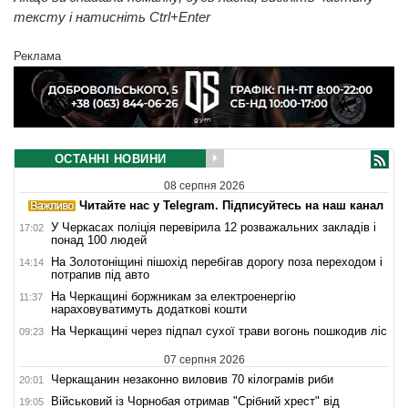
тексту і натисніть Ctrl+Enter
Реклама
ОСТАННІ НОВИНИ
08 серпня 2026
Читайте нас у Telegram. Підписуйтесь на наш канал
У Черкасах поліція перевірила 12 розважальних закладів і
17:02
понад 100 людей
На Золотоніщині пішохід перебігав дорогу поза переходом і
14:14
потрапив під авто
На Черкащині боржникам за електроенергію
11:37
нараховуватимуть додаткові кошти
На Черкащині через підпал сухої трави вогонь пошкодив ліс
09:23
07 серпня 2026
Черкащанин незаконно виловив 70 кілограмів риби
20:01
Військовий із Чорнобая отримав "Срібний хрест" від
19:05