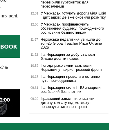
ого
перевірили гуртожиток для
переселенців
.
У Черкасах готують дороги біля шкіл
12:31
ння волі.
і дитсадків: де вже оновили розмітку
У Черкасах профінансують
12:08
обстеження будинку, пошкодженого
російським безпілотником
Черкаська педагогиня увійшла до
11:57
топ-25 Global Teacher Prize Ukraine
2026
На Черкащині за добу сталося
11:22
більше десяти пожеж
Погода різко зміниться: коли
10:52
ніть
Черкащину накриє грозовий фронт
На Черкащині провели в останню
10:17
путь прикордонника
На Черкащині сили ППО знищили
09:31
російський безпілотник
Іграшковий завал: як очистити
09:20
дитячу кімнату від мотлоху і
повернути витрачені гроші