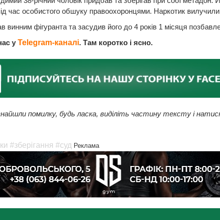
димий 38-річний чоловік придбав та зберігав при собі метадон. Й
ід час особистого обшуку правоохоронцями. Наркотик вилучили
в винним фігуранта та засудив його до 4 років 1 місяця позбавле
нас у
Telegram-каналі
. Там коротко і ясно.
найшли помилку, будь ласка, виділіть частину тексту і натис
ки
#зберігання
#суд
Реклама