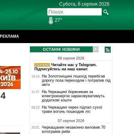
Субота, 8 серпня 2026
27°
РЕКЛАМА
ОСТАННІ НОВИНИ
08 серпня 2026
Читайте нас у Telegram.
Підписуйтесь на наш канал
На Золотоніщині пішохід перебігав
14:14
дорогу поза переходом і потрапив під
авто
На Черкащині боржникам за
11:37
 4
електроенергію нараховуватимуть
додаткові кошти
На Черкащині через підпал сухої
09:23
трави вогонь пошкодив ліс
07 серпня 2026
Черкащанин незаконно виловив 70
20:01
кілограмів риби