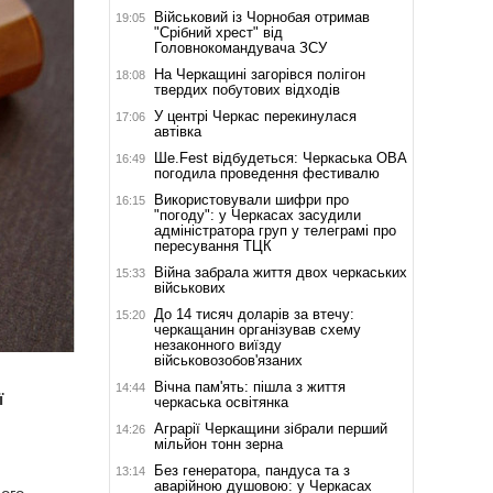
Військовий із Чорнобая отримав
19:05
"Срібний хрест" від
Головнокомандувача ЗСУ
На Черкащині загорівся полігон
18:08
твердих побутових відходів
У центрі Черкас перекинулася
17:06
автівка
Ше.Fest відбудеться: Черкаська ОВА
16:49
погодила проведення фестивалю
Використовували шифри про
16:15
"погоду": у Черкасах засудили
адміністратора груп у телеграмі про
пересування ТЦК
Війна забрала життя двох черкаських
15:33
військових
До 14 тисяч доларів за втечу:
15:20
черкащанин організував схему
незаконного виїзду
військовозобов'язаних
Вічна пам'ять: пішла з життя
14:44
ї
черкаська освітянка
Аграрії Черкащини зібрали перший
14:26
мільйон тонн зерна
Без генератора, пандуса та з
13:14
аварійною душовою: у Черкасах