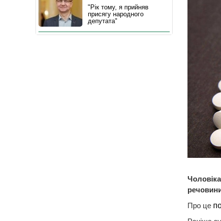
"Рік тому, я прийняв
присягу народного
депутата"
Чоловіка
речовини
Про це
п