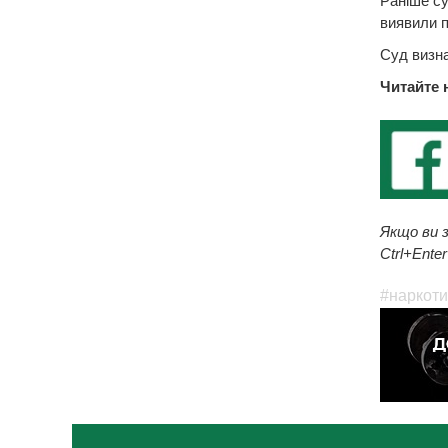
Раніше су
виявили п
Суд визна
Читайте 
Якщо ви з
Ctrl+Enter
#наркоти