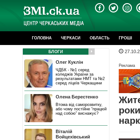
ГОЛОВНА
ЧЕРКАСИ
ОБЛАСТЬ
ГРОШІ
27.10.2
БЛОГИ
Олег Куклін
Реклама
ЧДБК - №1 серед
коледжів України за
результатами НМТ та №2
серед ліцеїв Черкащини
Олена Берестенко
Жит
Втома від саморозвитку,
роки
або чому постійне “працюй
над собою” виснажує?
нарк
Віталій
Войцехівський