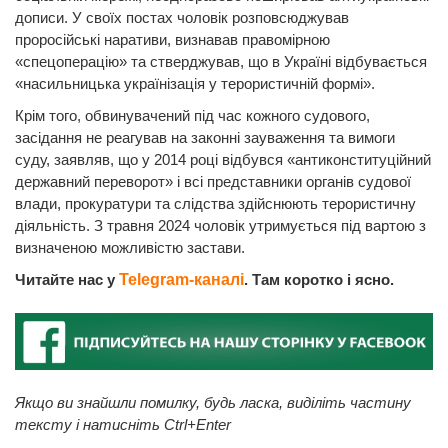
дописи. У своїх постах чоловік розповсюджував
проросійські наративи, визнавав правомірною
«спецоперацію» та стверджував, що в Україні відбувається
«насильницька українізація у терористичній формі».
Крім того, обвинувачений під час кожного судового,
засідання не реагував на законні зауваження та вимоги
суду, заявляв, що у 2014 році відбувся «антиконституційний
державний переворот» і всі представники органів судової
влади, прокуратури та слідства здійснюють терористичну
діяльність. З травня 2024 чоловік утримується під вартою з
визначеною можливістю застави.
Читайте нас у
Telegram-каналі
. Там коротко і ясно.
Якщо ви знайшли помилку, будь ласка, виділіть частину
тексту і натисніть Ctrl+Enter