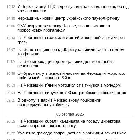
У Черкаському ТЦК відреагували на скандальне відео під
14:42
час оповіщення
Черкащина - новий центр українського пауерліфтингу
14:30
СБУ викрила жительку Черкас, яка поширювала
13:06
проросійську пропаганду
На Черкащині оголосили жовтий рівень небезпеки через
12:43
грози
На Золотоніщині понад 30 рятувальників гасять пожежу
12:07
торфовища
На Звенигородщині доглядальник до смерті побив
11:59
пенсіонера
Омбудсман: у військовій частині на Черкащині жорстоко
10:58
побили мобілізованого бійця
На Черкащині п'яний мотоцикліст зіткнувся з мопедом
10:13
На Черкащині вилучили 700 метрів браконьєрських сіток
09:54
В одному із парків Черкас знову пошкодили
09:11
попереджувальну табличку
05 серпня 2026
На Черкащині обрали кандидата на посаду директора
20:15
психоневрологічного інтернату
Уманська громада попрощається із загиблим захисником
19:22