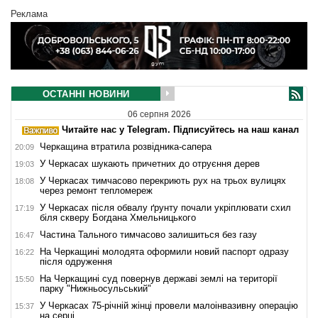
Реклама
ОСТАННІ НОВИНИ
06 серпня 2026
Читайте нас у Telegram. Підписуйтесь на наш канал
Черкащина втратила розвідника-сапера
20:09
У Черкасах шукають причетних до отруєння дерев
19:03
У Черкасах тимчасово перекриють рух на трьох вулицях
18:08
через ремонт тепломереж
У Черкасах після обвалу ґрунту почали укріплювати схил
17:19
біля скверу Богдана Хмельницького
Частина Тального тимчасово залишиться без газу
16:47
На Черкащині молодята оформили новий паспорт одразу
16:22
після одруження
На Черкащині суд повернув державі землі на території
15:50
парку "Нижньосульський"
У Черкасах 75-річній жінці провели малоінвазивну операцію
15:37
на серці