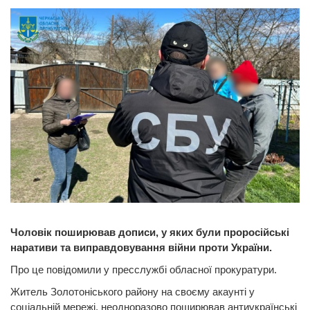
Чоловік поширював дописи, у яких були проросійські
наративи та виправдовування війни проти України.
Про це повідомили у пресслужбі обласної прокуратури.
Житель Золотоніського району на своєму акаунті у
соціальній мережі, неодноразово поширював антиукраїнські