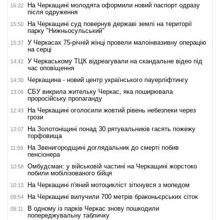
На Черкащині молодята оформили новий паспорт одразу
16:22
після одруження
На Черкащині суд повернув державі землі на території
15:50
парку "Нижньосульський"
У Черкасах 75-річній жінці провели малоінвазивну операцію
15:37
на серці
У Черкаському ТЦК відреагували на скандальне відео під
14:42
час оповіщення
Черкащина - новий центр українського пауерліфтингу
14:30
СБУ викрила жительку Черкас, яка поширювала
13:06
проросійську пропаганду
На Черкащині оголосили жовтий рівень небезпеки через
12:43
грози
На Золотоніщині понад 30 рятувальників гасять пожежу
12:07
торфовища
На Звенигородщині доглядальник до смерті побив
11:59
пенсіонера
Омбудсман: у військовій частині на Черкащині жорстоко
10:58
побили мобілізованого бійця
На Черкащині п'яний мотоцикліст зіткнувся з мопедом
10:13
На Черкащині вилучили 700 метрів браконьєрських сіток
09:54
В одному із парків Черкас знову пошкодили
09:11
попереджувальну табличку