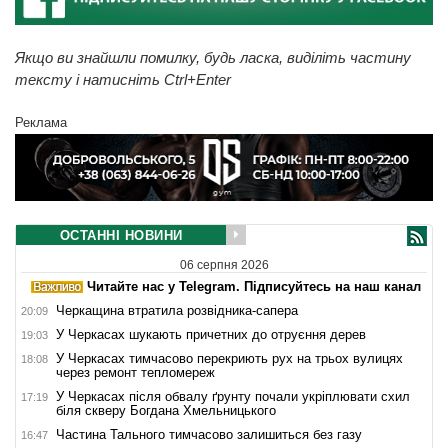
Якщо ви знайшли помилку, будь ласка, виділіть частину
тексту і натисніть Ctrl+Enter
Реклама
ОСТАННІ НОВИНИ
06 серпня 2026
Читайте нас у Telegram. Підписуйтесь на наш канал
Черкащина втратила розвідника-сапера
20:09
У Черкасах шукають причетних до отруєння дерев
19:03
У Черкасах тимчасово перекриють рух на трьох вулицях
18:08
через ремонт тепломереж
У Черкасах після обвалу ґрунту почали укріплювати схил
17:19
біля скверу Богдана Хмельницького
Частина Тального тимчасово залишиться без газу
16:47