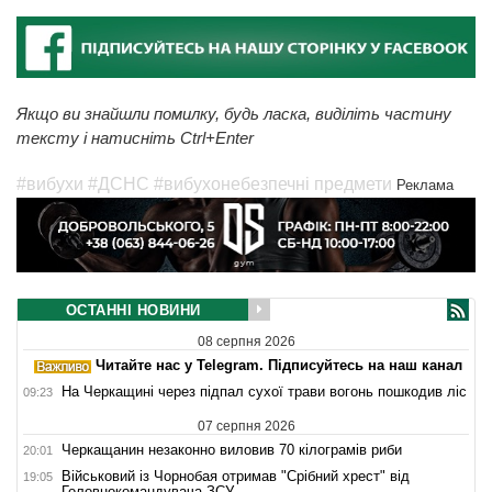
Якщо ви знайшли помилку, будь ласка, виділіть частину
тексту і натисніть Ctrl+Enter
#вибухи
#ДСНС
#вибухонебезпечні предмети
Реклама
ОСТАННІ НОВИНИ
08 серпня 2026
Читайте нас у Telegram. Підписуйтесь на наш канал
На Черкащині через підпал сухої трави вогонь пошкодив ліс
09:23
07 серпня 2026
Черкащанин незаконно виловив 70 кілограмів риби
20:01
Військовий із Чорнобая отримав "Срібний хрест" від
19:05
Головнокомандувача ЗСУ