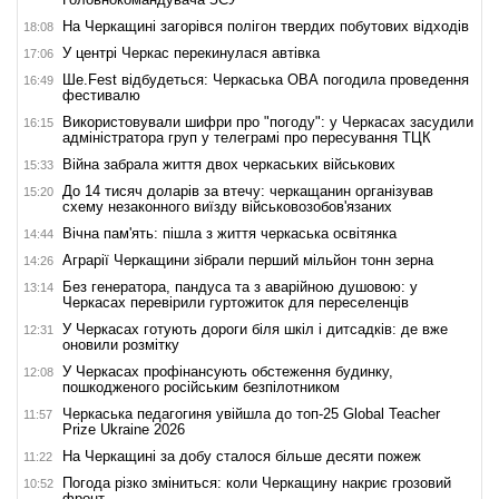
На Черкащині загорівся полігон твердих побутових відходів
18:08
У центрі Черкас перекинулася автівка
17:06
Ше.Fest відбудеться: Черкаська ОВА погодила проведення
16:49
фестивалю
Використовували шифри про "погоду": у Черкасах засудили
16:15
адміністратора груп у телеграмі про пересування ТЦК
Війна забрала життя двох черкаських військових
15:33
До 14 тисяч доларів за втечу: черкащанин організував
15:20
схему незаконного виїзду військовозобов'язаних
Вічна пам'ять: пішла з життя черкаська освітянка
14:44
Аграрії Черкащини зібрали перший мільйон тонн зерна
14:26
Без генератора, пандуса та з аварійною душовою: у
13:14
Черкасах перевірили гуртожиток для переселенців
У Черкасах готують дороги біля шкіл і дитсадків: де вже
12:31
оновили розмітку
У Черкасах профінансують обстеження будинку,
12:08
пошкодженого російським безпілотником
Черкаська педагогиня увійшла до топ-25 Global Teacher
11:57
Prize Ukraine 2026
На Черкащині за добу сталося більше десяти пожеж
11:22
Погода різко зміниться: коли Черкащину накриє грозовий
10:52
фронт