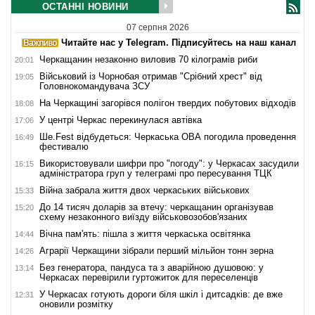
ОСТАННІ НОВИНИ
07 серпня 2026
Читайте нас у Telegram. Підписуйтесь на наш канал
Черкащанин незаконно виловив 70 кілограмів риби
20:01
Військовий із Чорнобая отримав "Срібний хрест" від
19:05
Головнокомандувача ЗСУ
На Черкащині загорівся полігон твердих побутових відходів
18:08
У центрі Черкас перекинулася автівка
17:06
Ше.Fest відбудеться: Черкаська ОВА погодила проведення
16:49
фестивалю
Використовували шифри про "погоду": у Черкасах засудили
16:15
адміністратора груп у телеграмі про пересування ТЦК
Війна забрала життя двох черкаських військових
15:33
До 14 тисяч доларів за втечу: черкащанин організував
15:20
схему незаконного виїзду військовозобов'язаних
Вічна пам'ять: пішла з життя черкаська освітянка
14:44
Аграрії Черкащини зібрали перший мільйон тонн зерна
14:26
Без генератора, пандуса та з аварійною душовою: у
13:14
Черкасах перевірили гуртожиток для переселенців
У Черкасах готують дороги біля шкіл і дитсадків: де вже
12:31
оновили розмітку