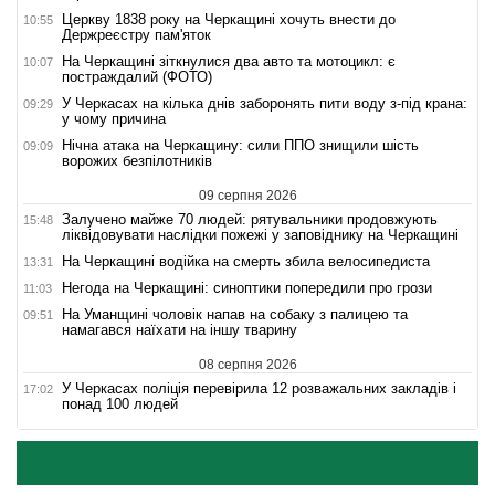
Церкву 1838 року на Черкащині хочуть внести до
10:55
Держреєстру пам'яток
На Черкащині зіткнулися два авто та мотоцикл: є
10:07
постраждалий (ФОТО)
У Черкасах на кілька днів заборонять пити воду з-під крана:
09:29
у чому причина
Нічна атака на Черкащину: сили ППО знищили шість
09:09
ворожих безпілотників
09 серпня 2026
Залучено майже 70 людей: рятувальники продовжують
15:48
ліквідовувати наслідки пожежі у заповіднику на Черкащині
На Черкащині водійка на смерть збила велосипедиста
13:31
Негода на Черкащині: синоптики попередили про грози
11:03
На Уманщині чоловік напав на собаку з палицею та
09:51
намагався наїхати на іншу тварину
08 серпня 2026
У Черкасах поліція перевірила 12 розважальних закладів і
17:02
понад 100 людей