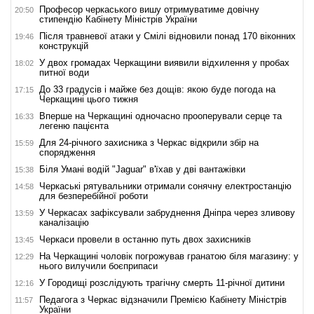
Професор черкаського вишу отримуватиме довічну
20:50
стипендію Кабінету Міністрів України
Після травневої атаки у Смілі відновили понад 170 віконних
19:46
конструкцій
У двох громадах Черкащини виявили відхилення у пробах
18:02
питної води
До 33 градусів і майже без дощів: якою буде погода на
17:15
Черкащині цього тижня
Вперше на Черкащині одночасно прооперували серце та
16:33
легеню пацієнта
Для 24-річного захисника з Черкас відкрили збір на
15:59
спорядження
Біля Умані водій "Jaguar" в'їхав у дві вантажівки
15:38
Черкаські рятувальники отримали сонячну електростанцію
14:58
для безперебійної роботи
У Черкасах зафіксували забруднення Дніпра через зливову
13:59
каналізацію
Черкаси провели в останню путь двох захисників
13:45
На Черкащині чоловік погрожував гранатою біля магазину: у
12:29
нього вилучили боєприпаси
У Городищі розслідують трагічну смерть 11-річної дитини
12:16
Педагога з Черкас відзначили Премією Кабінету Міністрів
11:57
України