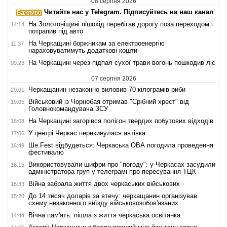
08 серпня 2026
Читайте нас у Telegram. Підписуйтесь на наш канал
На Золотоніщині пішохід перебігав дорогу поза переходом і
14:14
потрапив під авто
На Черкащині боржникам за електроенергію
11:37
нараховуватимуть додаткові кошти
На Черкащині через підпал сухої трави вогонь пошкодив ліс
09:23
07 серпня 2026
Черкащанин незаконно виловив 70 кілограмів риби
20:01
Військовий із Чорнобая отримав "Срібний хрест" від
19:05
Головнокомандувача ЗСУ
На Черкащині загорівся полігон твердих побутових відходів
18:08
У центрі Черкас перекинулася автівка
17:06
Ше.Fest відбудеться: Черкаська ОВА погодила проведення
16:49
фестивалю
Використовували шифри про "погоду": у Черкасах засудили
16:15
адміністратора груп у телеграмі про пересування ТЦК
Війна забрала життя двох черкаських військових
15:33
До 14 тисяч доларів за втечу: черкащанин організував
15:20
схему незаконного виїзду військовозобов'язаних
Вічна пам'ять: пішла з життя черкаська освітянка
14:44