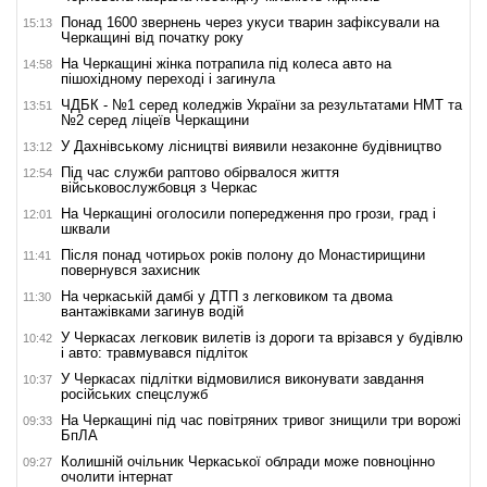
Понад 1600 звернень через укуси тварин зафіксували на
15:13
Черкащині від початку року
На Черкащині жінка потрапила під колеса авто на
14:58
пішохідному переході і загинула
ЧДБК - №1 серед коледжів України за результатами НМТ та
13:51
№2 серед ліцеїв Черкащини
У Дахнівському лісництві виявили незаконне будівництво
13:12
Під час служби раптово обірвалося життя
12:54
військовослужбовця з Черкас
На Черкащині оголосили попередження про грози, град і
12:01
шквали
Після понад чотирьох років полону до Монастирищини
11:41
повернувся захисник
На черкаській дамбі у ДТП з легковиком та двома
11:30
вантажівками загинув водій
У Черкасах легковик вилетів із дороги та врізався у будівлю
10:42
і авто: травмувався підліток
У Черкасах підлітки відмовилися виконувати завдання
10:37
російських спецслужб
На Черкащині під час повітряних тривог знищили три ворожі
09:33
БпЛА
Колишній очільник Черкаської облради може повноцінно
09:27
очолити інтернат