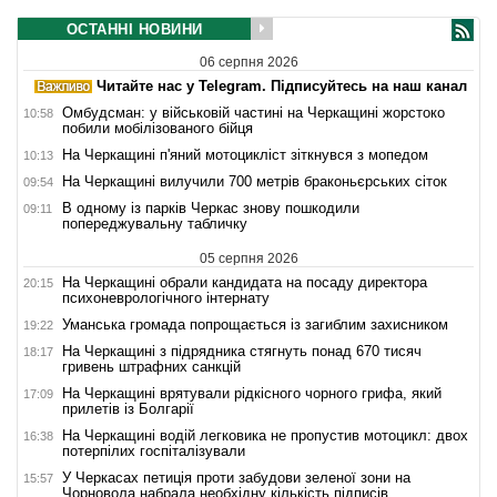
ОСТАННІ НОВИНИ
06 серпня 2026
Читайте нас у Telegram. Підписуйтесь на наш канал
Омбудсман: у військовій частині на Черкащині жорстоко
10:58
побили мобілізованого бійця
На Черкащині п'яний мотоцикліст зіткнувся з мопедом
10:13
На Черкащині вилучили 700 метрів браконьєрських сіток
09:54
В одному із парків Черкас знову пошкодили
09:11
попереджувальну табличку
05 серпня 2026
На Черкащині обрали кандидата на посаду директора
20:15
психоневрологічного інтернату
Уманська громада попрощається із загиблим захисником
19:22
На Черкащині з підрядника стягнуть понад 670 тисяч
18:17
гривень штрафних санкцій
На Черкащині врятували рідкісного чорного грифа, який
17:09
прилетів із Болгарії
На Черкащині водій легковика не пропустив мотоцикл: двох
16:38
потерпілих госпіталізували
У Черкасах петиція проти забудови зеленої зони на
15:57
Чорновола набрала необхідну кількість підписів