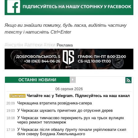
Якщо ви знайшли помилку, будь ласка, виділіть частину
тексту і натисніть Ctrl+Enter
#інсулін
#аптеки
#ліки
Реклама
ОСТАННІ НОВИНИ
06 серпня 2026
Читайте нас у Telegram. Підписуйтесь на наш канал
Черкащина втратила розвідника-сапера
20:09
У Черкасах шукають причетних до отруєння дерев
19:03
У Черкасах тимчасово перекриють рух на трьох вулицях
18:08
через ремонт тепломереж
У Черкасах після обвалу ґрунту почали укріплювати схил
17:19
біля скверу Богдана Хмельницького