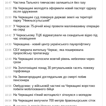
Частина Тального тимчасово залишиться без газу
16:47
На Черкащині молодята оформили новий паспорт одразу
16:22
після одруження
На Черкащині суд повернув державі землі на території
15:50
парку "Нижньосульський"
У Черкасах 75-річній жінці провели малоінвазивну операцію
15:37
на серці
У Черкаському ТЦК відреагували на скандальне відео під
14:42
час оповіщення
Черкащина - новий центр українського пауерліфтингу
14:30
СБУ викрила жительку Черкас, яка поширювала
13:06
проросійську пропаганду
На Черкащині оголосили жовтий рівень небезпеки через
12:43
грози
На Золотоніщині понад 30 рятувальників гасять пожежу
12:07
торфовища
На Звенигородщині доглядальник до смерті побив
11:59
пенсіонера
Омбудсман: у військовій частині на Черкащині жорстоко
10:58
побили мобілізованого бійця
На Черкащині п'яний мотоцикліст зіткнувся з мопедом
10:13
На Черкащині вилучили 700 метрів браконьєрських сіток
09:54